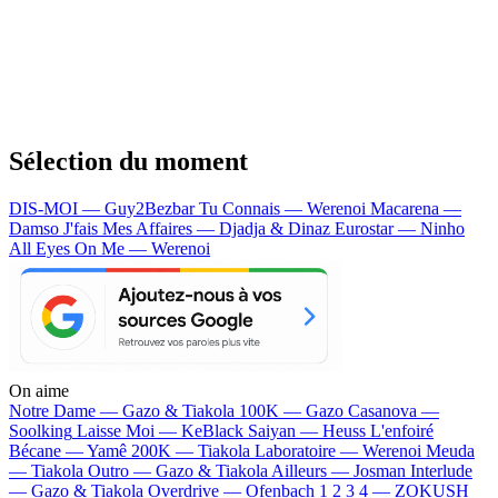
Sélection du moment
DIS-MOI — Guy2Bezbar
Tu Connais — Werenoi
Macarena —
Damso
J'fais Mes Affaires — Djadja & Dinaz
Eurostar — Ninho
All Eyes On Me — Werenoi
On aime
Notre Dame —
Gazo & Tiakola
100K —
Gazo
Casanova —
Soolking
Laisse Moi —
KeBlack
Saiyan —
Heuss L'enfoiré
Bécane —
Yamê
200K —
Tiakola
Laboratoire —
Werenoi
Meuda
—
Tiakola
Outro —
Gazo & Tiakola
Ailleurs —
Josman
Interlude
—
Gazo & Tiakola
Overdrive —
Ofenbach
1 2 3 4 —
ZOKUSH