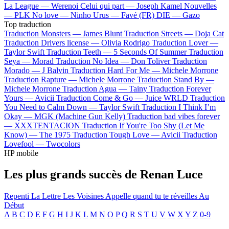
La League —
Werenoi
Celui qui part —
Joseph Kamel
Nouvelles
—
PLK
No love —
Ninho
Urus —
Favé (FR)
DIE —
Gazo
Top traduction
Traduction Monsters —
James Blunt
Traduction Streets —
Doja Cat
Traduction Drivers license —
Olivia Rodrigo
Traduction Lover —
Taylor Swift
Traduction Teeth —
5 Seconds Of Summer
Traduction
Seya —
Morad
Traduction No Idea —
Don Toliver
Traduction
Morado —
J Balvin
Traduction Hard For Me —
Michele Morrone
Traduction Rapture —
Michele Morrone
Traduction Stand By —
Michele Morrone
Traduction Agua —
Tainy
Traduction Forever
Yours —
Avicii
Traduction Come & Go —
Juice WRLD
Traduction
You Need to Calm Down —
Taylor Swift
Traduction I Think I’m
Okay —
MGK (Machine Gun Kelly)
Traduction bad vibes forever
—
XXXTENTACION
Traduction If You're Too Shy (Let Me
Know) —
The 1975
Traduction Tough Love —
Avicii
Traduction
Lovefool —
Twocolors
HP mobile
Les plus grands succès de Renan Luce
Repenti
La Lettre
Les Voisines
Appelle quand tu te réveilles
Au
Début
A
B
C
D
E
F
G
H
I
J
K
L
M
N
O
P
Q
R
S
T
U
V
W
X
Y
Z
0-9