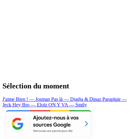
Sélection du moment
J'aime Bien ! — Josman
Pas là — Djadja & Dinaz
Parapluie —
Jeck
Hey Bro — Eloïz
ON Y VA — Smily