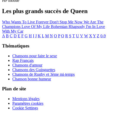
HP mobile
Les plus grands succès de Queen
Who Wants To Live Forever
Don't Stop Me Now
We Are The
Champions
Love Of My Life
Bohemian Rhapsody
I'm In Love
With My Car
A
B
C
D
E
F
G
H
I
J
K
L
M
N
O
P
Q
R
S
T
U
V
W
X
Y
Z
0-9
Thématiques
Chansons pour faire le sexe
Rap Français
Chansons d'amour
Chansons des Guinguettes
Chansons de Rugby et 3ème mi-temps
Chanson bonne humeur
Plan de site
Mentions légales
Paramètres cookies
Cookie Settings