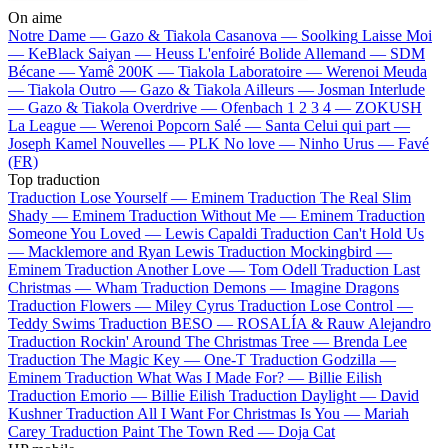
On aime
Notre Dame —
Gazo & Tiakola
Casanova —
Soolking
Laisse Moi
—
KeBlack
Saiyan —
Heuss L'enfoiré
Bolide Allemand —
SDM
Bécane —
Yamê
200K —
Tiakola
Laboratoire —
Werenoi
Meuda
—
Tiakola
Outro —
Gazo & Tiakola
Ailleurs —
Josman
Interlude
—
Gazo & Tiakola
Overdrive —
Ofenbach
1 2 3 4 —
ZOKUSH
La League —
Werenoi
Popcorn Salé —
Santa
Celui qui part —
Joseph Kamel
Nouvelles —
PLK
No love —
Ninho
Urus —
Favé
(FR)
Top traduction
Traduction Lose Yourself —
Eminem
Traduction The Real Slim
Shady —
Eminem
Traduction Without Me —
Eminem
Traduction
Someone You Loved —
Lewis Capaldi
Traduction Can't Hold Us
—
Macklemore and Ryan Lewis
Traduction Mockingbird —
Eminem
Traduction Another Love —
Tom Odell
Traduction Last
Christmas —
Wham
Traduction Demons —
Imagine Dragons
Traduction Flowers —
Miley Cyrus
Traduction Lose Control —
Teddy Swims
Traduction BESO —
ROSALÍA & Rauw Alejandro
Traduction Rockin' Around The Christmas Tree —
Brenda Lee
Traduction The Magic Key —
One-T
Traduction Godzilla —
Eminem
Traduction What Was I Made For? —
Billie Eilish
Traduction Emorio —
Billie Eilish
Traduction Daylight —
David
Kushner
Traduction All I Want For Christmas Is You —
Mariah
Carey
Traduction Paint The Town Red —
Doja Cat