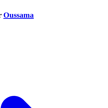
r
Oussama