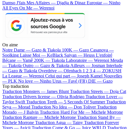
Damso
J'fais Mes Affaires — Djadja & Dinaz
Eurostar — Ninho
All Eyes On Me — Werenoi
On aime
Notre Dame —
Gazo & Tiakola
100K —
Gazo
Casanova —
Soolking
Laisse Moi —
KeBlack
Saiyan —
Heuss L'enfoiré
Bécane —
Yamê
200K —
Tiakola
Laboratoire —
Werenoi
Meuda
—
Tiakola
Outro —
Gazo & Tiakola
Ailleurs —
Josman
Interlude
—
Gazo & Tiakola
Overdrive —
Ofenbach
1 2 3 4 —
ZOKUSH
La League —
Werenoi
Celui qui part —
Joseph Kamel
Nouvelles
—
PLK
No love —
Ninho
Urus —
Favé (FR)
DIE —
Gazo
Top traduction
Traduction Monsters —
James Blunt
Traduction Streets —
Doja Cat
Traduction Drivers license —
Olivia Rodrigo
Traduction Lover —
Taylor Swift
Traduction Teeth —
5 Seconds Of Summer
Traduction
Seya —
Morad
Traduction No Idea —
Don Toliver
Traduction
Morado —
J Balvin
Traduction Hard For Me —
Michele Morrone
Traduction Rapture —
Michele Morrone
Traduction Stand By —
Michele Morrone
Traduction Agua —
Tainy
Traduction Forever
Yours —
Avicii
Traduction Come & Go —
Juice WRLD
Traduction