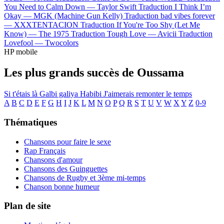
You Need to Calm Down —
Taylor Swift
Traduction I Think I’m
Okay —
MGK (Machine Gun Kelly)
Traduction bad vibes forever
—
XXXTENTACION
Traduction If You're Too Shy (Let Me
Know) —
The 1975
Traduction Tough Love —
Avicii
Traduction
Lovefool —
Twocolors
HP mobile
Les plus grands succès de Oussama
Si t'étais là
Galbi galiya
Habibi
J'aimerais remonter le temps
A
B
C
D
E
F
G
H
I
J
K
L
M
N
O
P
Q
R
S
T
U
V
W
X
Y
Z
0-9
Thématiques
Chansons pour faire le sexe
Rap Français
Chansons d'amour
Chansons des Guinguettes
Chansons de Rugby et 3ème mi-temps
Chanson bonne humeur
Plan de site