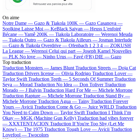
On aime
Notre Dame —
Gazo & Tiakola
100K —
Gazo
Casanova —
Soolking
Laisse Moi —
KeBlack
Saiyan —
Heuss L'enfoiré
Bécane —
Yamê
200K —
Tiakola
Laboratoire —
Werenoi
Meuda
—
Tiakola
Outro —
Gazo & Tiakola
Ailleurs —
Josman
Interlude
—
Gazo & Tiakola
Overdrive —
Ofenbach
1 2 3 4 —
ZOKUSH
La League —
Werenoi
Celui qui part —
Joseph Kamel
Nouvelles
—
PLK
No love —
Ninho
Urus —
Favé (FR)
DIE —
Gazo
Top traduction
Traduction Monsters —
James Blunt
Traduction Streets —
Doja Cat
Traduction Drivers license —
Olivia Rodrigo
Traduction Lover —
Taylor Swift
Traduction Teeth —
5 Seconds Of Summer
Traduction
Seya —
Morad
Traduction No Idea —
Don Toliver
Traduction
Morado —
J Balvin
Traduction Hard For Me —
Michele Morrone
Traduction Rapture —
Michele Morrone
Traduction Stand By —
Michele Morrone
Traduction Agua —
Tainy
Traduction Forever
Yours —
Avicii
Traduction Come & Go —
Juice WRLD
Traduction
You Need to Calm Down —
Taylor Swift
Traduction I Think I’m
Okay —
MGK (Machine Gun Kelly)
Traduction bad vibes forever
—
XXXTENTACION
Traduction If You're Too Shy (Let Me
Know) —
The 1975
Traduction Tough Love —
Avicii
Traduction
Lovefool —
Twocolors