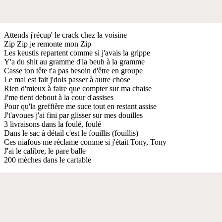
Attends j'récup' le crack chez la voisine
Zip Zip je remonte mon Zip
Les keustis repartent comme si j'avais la grippe
Y'a du shit au gramme d'la beuh à la gramme
Casse ton tête t'a pas besoin d'être en groupe
Le mal est fait j'dois passer à autre chose
Rien d'mieux à faire que compter sur ma chaise
J'me tient debout à la cour d'assises
Pour qu'la greffière me suce tout en restant assise
J't'avoues j'ai fini par glisser sur mes douilles
3 livraisons dans la foulé, foulé
Dans le sac à détail c'est le fouillis (fouillis)
Ces niafous me réclame comme si j'était Tony, Tony
J'ai le calibre, le pare balle
200 mèches dans le cartable