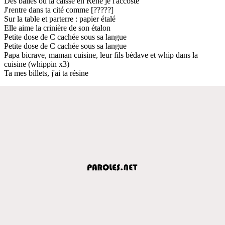
Des balles ou la caisse en René je l'accoste
J'rentre dans ta cité comme [?????]
Sur la table et parterre : papier étalé
Elle aime la crinière de son étalon
Petite dose de C cachée sous sa langue
Petite dose de C cachée sous sa langue
Papa bicrave, maman cuisine, leur fils bédave et whip dans la
cuisine (whippin x3)
Ta mes billets, j'ai ta résine