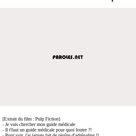
[Extrait du film : Pulp Fiction]
- Je vais chercher mon guide médicale
- Il t'faut un guide médicale pour quoi foutre ?!
- Pour voir, j'ai jamais fait de piqûre d'adrénaline !!