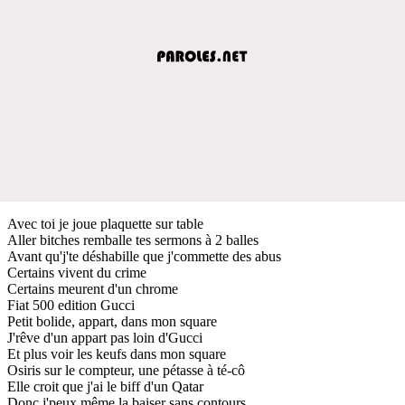
Avec toi je joue plaquette sur table
Aller bitches remballe tes sermons à 2 balles
Avant qu'j'te déshabille que j'commette des abus
Certains vivent du crime
Certains meurent d'un chrome
Fiat 500 edition Gucci
Petit bolide, appart, dans mon square
J'rêve d'un appart pas loin d'Gucci
Et plus voir les keufs dans mon square
Osiris sur le compteur, une pétasse à té-cô
Elle croit que j'ai le biff d'un Qatar
Donc j'peux même la baiser sans contours