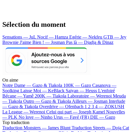
Sélection du moment
Sensations — JuL
Nocif — Hamza
Egérie — Nekfeu
GTB — Jey
Brownie
J'aime Bien ! — Josman
Pas là — Djadja & Dinaz
On aime
Notre Dame —
Gazo & Tiakola
100K —
Gazo
Casanova —
Soolking
Laisse Moi —
KeBlack
Saiyan —
Heuss L'enfoiré
Bécane —
Yamê
200K —
Tiakola
Laboratoire —
Werenoi
Meuda
—
Tiakola
Outro —
Gazo & Tiakola
Ailleurs —
Josman
Interlude
—
Gazo & Tiakola
Overdrive —
Ofenbach
1 2 3 4 —
ZOKUSH
La League —
Werenoi
Celui qui part —
Joseph Kamel
Nouvelles
—
PLK
No love —
Ninho
Urus —
Favé (FR)
DIE —
Gazo
Top traduction
Traduction Monsters —
James Blunt
Traduction Streets —
Doja Cat