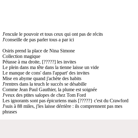
J'encule le pouvoir et tous ceux qui ont pas de récits
J'conseille de pas parler tous a par ici
Osiris prend la place de Nina Simone
Collection magique
Pétasse à ma droite, [?????] les invites
Le plein dans ma tête dans la tienne laisse un vide
Le manque de cons' dans l'appart' des invites
Mise en abyme quand j'achète des habits
J'rentres dans la teuch le succès se désabille
Comme Jean Paul Gauthier, la plume est soignée
J'veux des ptites salopes de chez Tom Ford
Les ignorants sont pas épicuriens mais [?????} c'est du Crawford
J'suis à 88 miles, j'les laisse dérrière : ils comprennent pas mes
phrases