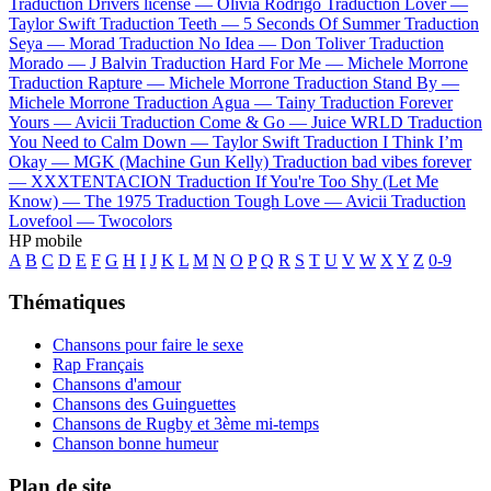
Traduction Drivers license —
Olivia Rodrigo
Traduction Lover —
Taylor Swift
Traduction Teeth —
5 Seconds Of Summer
Traduction
Seya —
Morad
Traduction No Idea —
Don Toliver
Traduction
Morado —
J Balvin
Traduction Hard For Me —
Michele Morrone
Traduction Rapture —
Michele Morrone
Traduction Stand By —
Michele Morrone
Traduction Agua —
Tainy
Traduction Forever
Yours —
Avicii
Traduction Come & Go —
Juice WRLD
Traduction
You Need to Calm Down —
Taylor Swift
Traduction I Think I’m
Okay —
MGK (Machine Gun Kelly)
Traduction bad vibes forever
—
XXXTENTACION
Traduction If You're Too Shy (Let Me
Know) —
The 1975
Traduction Tough Love —
Avicii
Traduction
Lovefool —
Twocolors
HP mobile
A
B
C
D
E
F
G
H
I
J
K
L
M
N
O
P
Q
R
S
T
U
V
W
X
Y
Z
0-9
Thématiques
Chansons pour faire le sexe
Rap Français
Chansons d'amour
Chansons des Guinguettes
Chansons de Rugby et 3ème mi-temps
Chanson bonne humeur
Plan de site