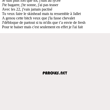
Je suis plus fort que toi, j'suis au lycée
J'te bagarre, j'te sonne, j'ai pas teaser
Avec les 22, j'vais jamais pactisé
Tu veux faire le skinhead mais tu ressemble à Jallet
A genou cette bitch veux que j'la fasse chevalet
J'débloque de partout si tu m'dis que t’a envie de fresh
Pour te baiser mais c'est seulement en effet je l'ai fait