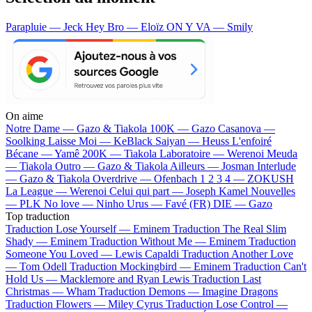
Parapluie — Jeck
Hey Bro — Eloïz
ON Y VA — Smily
On aime
Notre Dame —
Gazo & Tiakola
100K —
Gazo
Casanova —
Soolking
Laisse Moi —
KeBlack
Saiyan —
Heuss L'enfoiré
Bécane —
Yamê
200K —
Tiakola
Laboratoire —
Werenoi
Meuda
—
Tiakola
Outro —
Gazo & Tiakola
Ailleurs —
Josman
Interlude
—
Gazo & Tiakola
Overdrive —
Ofenbach
1 2 3 4 —
ZOKUSH
La League —
Werenoi
Celui qui part —
Joseph Kamel
Nouvelles
—
PLK
No love —
Ninho
Urus —
Favé (FR)
DIE —
Gazo
Top traduction
Traduction Lose Yourself —
Eminem
Traduction The Real Slim
Shady —
Eminem
Traduction Without Me —
Eminem
Traduction
Someone You Loved —
Lewis Capaldi
Traduction Another Love
—
Tom Odell
Traduction Mockingbird —
Eminem
Traduction Can't
Hold Us —
Macklemore and Ryan Lewis
Traduction Last
Christmas —
Wham
Traduction Demons —
Imagine Dragons
Traduction Flowers —
Miley Cyrus
Traduction Lose Control —