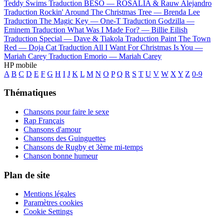
Teddy Swims
Traduction BESO —
ROSALÍA & Rauw Alejandro
Traduction Rockin' Around The Christmas Tree —
Brenda Lee
Traduction The Magic Key —
One-T
Traduction Godzilla —
Eminem
Traduction What Was I Made For? —
Billie Eilish
Traduction Special —
Dave & Tiakola
Traduction Paint The Town
Red —
Doja Cat
Traduction All I Want For Christmas Is You —
Mariah Carey
Traduction Emorio —
Mariah Carey
HP mobile
A
B
C
D
E
F
G
H
I
J
K
L
M
N
O
P
Q
R
S
T
U
V
W
X
Y
Z
0-9
Thématiques
Chansons pour faire le sexe
Rap Français
Chansons d'amour
Chansons des Guinguettes
Chansons de Rugby et 3ème mi-temps
Chanson bonne humeur
Plan de site
Mentions légales
Paramètres cookies
Cookie Settings