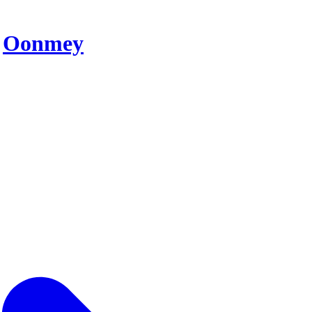
r
Oonmey