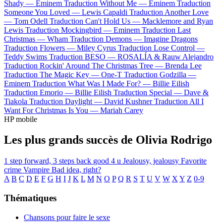
Shady —
Eminem
Traduction Without Me —
Eminem
Traduction
Someone You Loved —
Lewis Capaldi
Traduction Another Love
—
Tom Odell
Traduction Can't Hold Us —
Macklemore and Ryan
Lewis
Traduction Mockingbird —
Eminem
Traduction Last
Christmas —
Wham
Traduction Demons —
Imagine Dragons
Traduction Flowers —
Miley Cyrus
Traduction Lose Control —
Teddy Swims
Traduction BESO —
ROSALÍA & Rauw Alejandro
Traduction Rockin' Around The Christmas Tree —
Brenda Lee
Traduction The Magic Key —
One-T
Traduction Godzilla —
Eminem
Traduction What Was I Made For? —
Billie Eilish
Traduction Emorio —
Billie Eilish
Traduction Special —
Dave &
Tiakola
Traduction Daylight —
David Kushner
Traduction All I
Want For Christmas Is You —
Mariah Carey
HP mobile
Les plus grands succès de Olivia Rodrigo
1 step forward, 3 steps back
good 4 u
Jealousy, jealousy
Favorite
crime
Vampire
Bad idea, right?
A
B
C
D
E
F
G
H
I
J
K
L
M
N
O
P
Q
R
S
T
U
V
W
X
Y
Z
0-9
Thématiques
Chansons pour faire le sexe