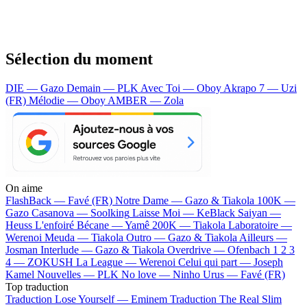
Sélection du moment
DIE — Gazo
Demain — PLK
Avec Toi — Oboy
Akrapo 7 — Uzi
(FR)
Mélodie — Oboy
AMBER — Zola
On aime
FlashBack —
Favé (FR)
Notre Dame —
Gazo & Tiakola
100K —
Gazo
Casanova —
Soolking
Laisse Moi —
KeBlack
Saiyan —
Heuss L'enfoiré
Bécane —
Yamê
200K —
Tiakola
Laboratoire —
Werenoi
Meuda —
Tiakola
Outro —
Gazo & Tiakola
Ailleurs —
Josman
Interlude —
Gazo & Tiakola
Overdrive —
Ofenbach
1 2 3
4 —
ZOKUSH
La League —
Werenoi
Celui qui part —
Joseph
Kamel
Nouvelles —
PLK
No love —
Ninho
Urus —
Favé (FR)
Top traduction
Traduction Lose Yourself —
Eminem
Traduction The Real Slim