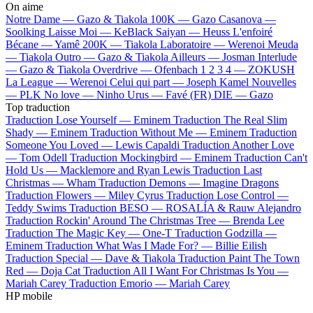
On aime
Notre Dame —
Gazo & Tiakola
100K —
Gazo
Casanova —
Soolking
Laisse Moi —
KeBlack
Saiyan —
Heuss L'enfoiré
Bécane —
Yamê
200K —
Tiakola
Laboratoire —
Werenoi
Meuda
—
Tiakola
Outro —
Gazo & Tiakola
Ailleurs —
Josman
Interlude
—
Gazo & Tiakola
Overdrive —
Ofenbach
1 2 3 4 —
ZOKUSH
La League —
Werenoi
Celui qui part —
Joseph Kamel
Nouvelles
—
PLK
No love —
Ninho
Urus —
Favé (FR)
DIE —
Gazo
Top traduction
Traduction Lose Yourself —
Eminem
Traduction The Real Slim
Shady —
Eminem
Traduction Without Me —
Eminem
Traduction
Someone You Loved —
Lewis Capaldi
Traduction Another Love
—
Tom Odell
Traduction Mockingbird —
Eminem
Traduction Can't
Hold Us —
Macklemore and Ryan Lewis
Traduction Last
Christmas —
Wham
Traduction Demons —
Imagine Dragons
Traduction Flowers —
Miley Cyrus
Traduction Lose Control —
Teddy Swims
Traduction BESO —
ROSALÍA & Rauw Alejandro
Traduction Rockin' Around The Christmas Tree —
Brenda Lee
Traduction The Magic Key —
One-T
Traduction Godzilla —
Eminem
Traduction What Was I Made For? —
Billie Eilish
Traduction Special —
Dave & Tiakola
Traduction Paint The Town
Red —
Doja Cat
Traduction All I Want For Christmas Is You —
Mariah Carey
Traduction Emorio —
Mariah Carey
HP mobile