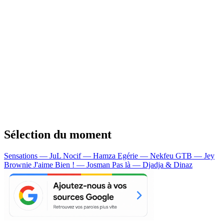
Sélection du moment
Sensations — JuL
Nocif — Hamza
Egérie — Nekfeu
GTB — Jey
Brownie
J'aime Bien ! — Josman
Pas là — Djadja & Dinaz