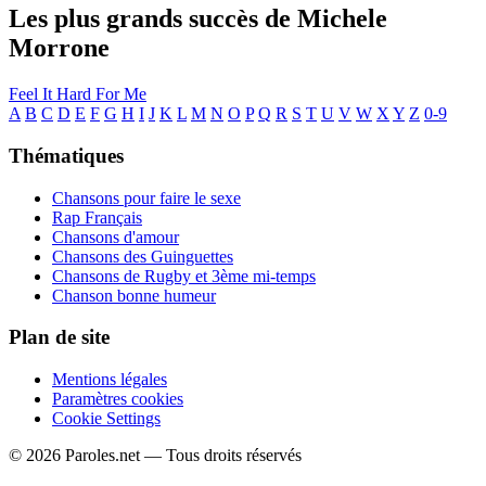
Les plus grands succès de Michele
Morrone
Feel It
Hard For Me
A
B
C
D
E
F
G
H
I
J
K
L
M
N
O
P
Q
R
S
T
U
V
W
X
Y
Z
0-9
Thématiques
Chansons pour faire le sexe
Rap Français
Chansons d'amour
Chansons des Guinguettes
Chansons de Rugby et 3ème mi-temps
Chanson bonne humeur
Plan de site
Mentions légales
Paramètres cookies
Cookie Settings
© 2026 Paroles.net — Tous droits réservés