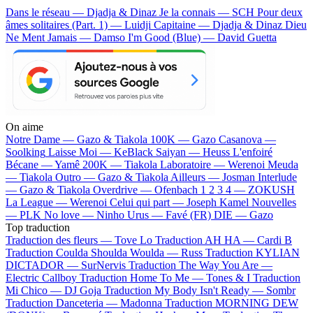
Dans le réseau — Djadja & Dinaz
Je la connais — SCH
Pour deux
âmes solitaires (Part. 1) — Luidji
Capitaine — Djadja & Dinaz
Dieu
Ne Ment Jamais — Damso
I'm Good (Blue) — David Guetta
On aime
Notre Dame —
Gazo & Tiakola
100K —
Gazo
Casanova —
Soolking
Laisse Moi —
KeBlack
Saiyan —
Heuss L'enfoiré
Bécane —
Yamê
200K —
Tiakola
Laboratoire —
Werenoi
Meuda
—
Tiakola
Outro —
Gazo & Tiakola
Ailleurs —
Josman
Interlude
—
Gazo & Tiakola
Overdrive —
Ofenbach
1 2 3 4 —
ZOKUSH
La League —
Werenoi
Celui qui part —
Joseph Kamel
Nouvelles
—
PLK
No love —
Ninho
Urus —
Favé (FR)
DIE —
Gazo
Top traduction
Traduction des fleurs —
Tove Lo
Traduction AH HA —
Cardi B
Traduction Coulda Shoulda Woulda —
Russ
Traduction KYLIAN
DICTADOR —
SurNervis
Traduction The Way You Are —
Electric Callboy
Traduction Home To Me —
Tones & I
Traduction
Mi Chico —
DJ Goja
Traduction My Body Isn't Ready —
Sombr
Traduction Danceteria —
Madonna
Traduction MORNING DEW