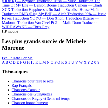
(DONK) —
Beyoncé
Traduction Hush —
Muse
Traduction The
Time Of My Life —
Benson Boone
Traduction Camera —
Charli
XCX
Traduction Happiness is So Sad —
Swedish House Mafia
Traduction RMB (Ring My Bell) —
Aitch
Traduction 99% —
Jessie
Reyez
Traduction YOYO —
Don Xhoni
Traduction Bizarre —
Madonna
Traduction Van Cleef Pt 2 —
Malie Donn
Traduction
WIDE AWAKE —
Chris Grey
HP mobile
Les plus grands succès de Michele
Morrone
Feel It
Hard For Me
A
B
C
D
E
F
G
H
I
J
K
L
M
N
O
P
Q
R
S
T
U
V
W
X
Y
Z
0-9
Thématiques
Chansons pour faire le sexe
Rap Français
Chansons d'amour
Chansons des Guinguettes
Chansons de Rugby et 3ème mi-temps
Chanson bonne humeur