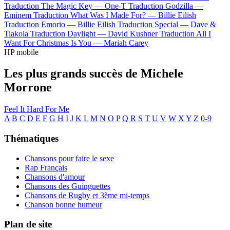
Traduction The Magic Key —
One-T
Traduction Godzilla —
Eminem
Traduction What Was I Made For? —
Billie Eilish
Traduction Emorio —
Billie Eilish
Traduction Special —
Dave &
Tiakola
Traduction Daylight —
David Kushner
Traduction All I
Want For Christmas Is You —
Mariah Carey
HP mobile
Les plus grands succès de Michele
Morrone
Feel It
Hard For Me
A
B
C
D
E
F
G
H
I
J
K
L
M
N
O
P
Q
R
S
T
U
V
W
X
Y
Z
0-9
Thématiques
Chansons pour faire le sexe
Rap Français
Chansons d'amour
Chansons des Guinguettes
Chansons de Rugby et 3ème mi-temps
Chanson bonne humeur
Plan de site