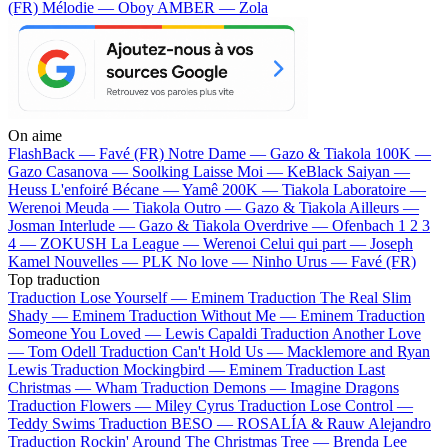
(FR)
Mélodie — Oboy
AMBER — Zola
On aime
FlashBack —
Favé (FR)
Notre Dame —
Gazo & Tiakola
100K —
Gazo
Casanova —
Soolking
Laisse Moi —
KeBlack
Saiyan —
Heuss L'enfoiré
Bécane —
Yamê
200K —
Tiakola
Laboratoire —
Werenoi
Meuda —
Tiakola
Outro —
Gazo & Tiakola
Ailleurs —
Josman
Interlude —
Gazo & Tiakola
Overdrive —
Ofenbach
1 2 3
4 —
ZOKUSH
La League —
Werenoi
Celui qui part —
Joseph
Kamel
Nouvelles —
PLK
No love —
Ninho
Urus —
Favé (FR)
Top traduction
Traduction Lose Yourself —
Eminem
Traduction The Real Slim
Shady —
Eminem
Traduction Without Me —
Eminem
Traduction
Someone You Loved —
Lewis Capaldi
Traduction Another Love
—
Tom Odell
Traduction Can't Hold Us —
Macklemore and Ryan
Lewis
Traduction Mockingbird —
Eminem
Traduction Last
Christmas —
Wham
Traduction Demons —
Imagine Dragons
Traduction Flowers —
Miley Cyrus
Traduction Lose Control —
Teddy Swims
Traduction BESO —
ROSALÍA & Rauw Alejandro
Traduction Rockin' Around The Christmas Tree —
Brenda Lee