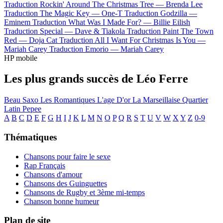
Traduction Rockin' Around The Christmas Tree —
Brenda Lee
Traduction The Magic Key —
One-T
Traduction Godzilla —
Eminem
Traduction What Was I Made For? —
Billie Eilish
Traduction Special —
Dave & Tiakola
Traduction Paint The Town
Red —
Doja Cat
Traduction All I Want For Christmas Is You —
Mariah Carey
Traduction Emorio —
Mariah Carey
HP mobile
Les plus grands succès de Léo Ferre
Beau Saxo
Les Romantiques
L'age D'or
La Marseillaise
Quartier
Latin
Pepee
A
B
C
D
E
F
G
H
I
J
K
L
M
N
O
P
Q
R
S
T
U
V
W
X
Y
Z
0-9
Thématiques
Chansons pour faire le sexe
Rap Français
Chansons d'amour
Chansons des Guinguettes
Chansons de Rugby et 3ème mi-temps
Chanson bonne humeur
Plan de site