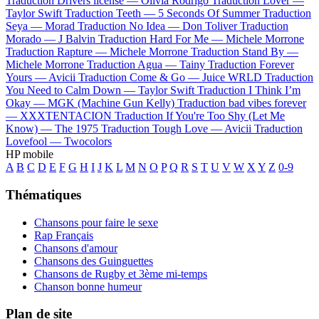
Traduction Drivers license —
Olivia Rodrigo
Traduction Lover —
Taylor Swift
Traduction Teeth —
5 Seconds Of Summer
Traduction
Seya —
Morad
Traduction No Idea —
Don Toliver
Traduction
Morado —
J Balvin
Traduction Hard For Me —
Michele Morrone
Traduction Rapture —
Michele Morrone
Traduction Stand By —
Michele Morrone
Traduction Agua —
Tainy
Traduction Forever
Yours —
Avicii
Traduction Come & Go —
Juice WRLD
Traduction
You Need to Calm Down —
Taylor Swift
Traduction I Think I’m
Okay —
MGK (Machine Gun Kelly)
Traduction bad vibes forever
—
XXXTENTACION
Traduction If You're Too Shy (Let Me
Know) —
The 1975
Traduction Tough Love —
Avicii
Traduction
Lovefool —
Twocolors
HP mobile
A
B
C
D
E
F
G
H
I
J
K
L
M
N
O
P
Q
R
S
T
U
V
W
X
Y
Z
0-9
Thématiques
Chansons pour faire le sexe
Rap Français
Chansons d'amour
Chansons des Guinguettes
Chansons de Rugby et 3ème mi-temps
Chanson bonne humeur
Plan de site