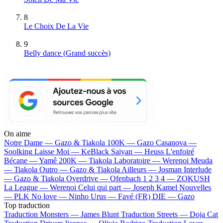
8
Le Choix De La Vie
9
Belly dance
(Grand succès)
On aime
Notre Dame —
Gazo & Tiakola
100K —
Gazo
Casanova —
Soolking
Laisse Moi —
KeBlack
Saiyan —
Heuss L'enfoiré
Bécane —
Yamê
200K —
Tiakola
Laboratoire —
Werenoi
Meuda
—
Tiakola
Outro —
Gazo & Tiakola
Ailleurs —
Josman
Interlude
—
Gazo & Tiakola
Overdrive —
Ofenbach
1 2 3 4 —
ZOKUSH
La League —
Werenoi
Celui qui part —
Joseph Kamel
Nouvelles
—
PLK
No love —
Ninho
Urus —
Favé (FR)
DIE —
Gazo
Top traduction
Traduction Monsters —
James Blunt
Traduction Streets —
Doja Cat