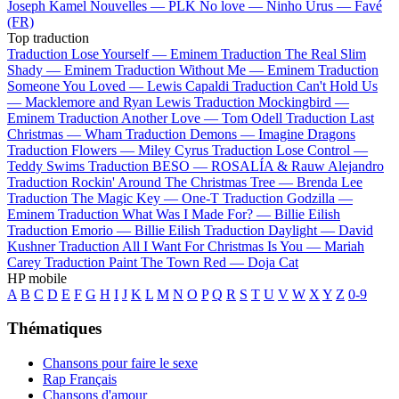
Joseph Kamel
Nouvelles —
PLK
No love —
Ninho
Urus —
Favé
(FR)
Top traduction
Traduction Lose Yourself —
Eminem
Traduction The Real Slim
Shady —
Eminem
Traduction Without Me —
Eminem
Traduction
Someone You Loved —
Lewis Capaldi
Traduction Can't Hold Us
—
Macklemore and Ryan Lewis
Traduction Mockingbird —
Eminem
Traduction Another Love —
Tom Odell
Traduction Last
Christmas —
Wham
Traduction Demons —
Imagine Dragons
Traduction Flowers —
Miley Cyrus
Traduction Lose Control —
Teddy Swims
Traduction BESO —
ROSALÍA & Rauw Alejandro
Traduction Rockin' Around The Christmas Tree —
Brenda Lee
Traduction The Magic Key —
One-T
Traduction Godzilla —
Eminem
Traduction What Was I Made For? —
Billie Eilish
Traduction Emorio —
Billie Eilish
Traduction Daylight —
David
Kushner
Traduction All I Want For Christmas Is You —
Mariah
Carey
Traduction Paint The Town Red —
Doja Cat
HP mobile
A
B
C
D
E
F
G
H
I
J
K
L
M
N
O
P
Q
R
S
T
U
V
W
X
Y
Z
0-9
Thématiques
Chansons pour faire le sexe
Rap Français
Chansons d'amour