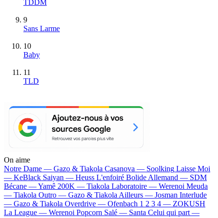
TDDM
9
Sans Larme
10
Baby
11
TLD
On aime
Notre Dame —
Gazo & Tiakola
Casanova —
Soolking
Laisse Moi
—
KeBlack
Saiyan —
Heuss L'enfoiré
Bolide Allemand —
SDM
Bécane —
Yamê
200K —
Tiakola
Laboratoire —
Werenoi
Meuda
—
Tiakola
Outro —
Gazo & Tiakola
Ailleurs —
Josman
Interlude
—
Gazo & Tiakola
Overdrive —
Ofenbach
1 2 3 4 —
ZOKUSH
La League —
Werenoi
Popcorn Salé —
Santa
Celui qui part —