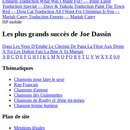
Eminem
Traduction What Was I Made For? —
Billie Eilish
Traduction Special —
Dave & Tiakola
Traduction Paint The Town
Red —
Doja Cat
Traduction All I Want For Christmas Is You —
Mariah Carey
Traduction Emorio —
Mariah Carey
HP mobile
Les plus grands succès de Joe Dassin
Dans Les Yeux D'Emilie
Le Chemin De Papa
La Fleur Aux Dents
A Toi
Les Dalton
Fais La Bise A Ta Maman
A
B
C
D
E
F
G
H
I
J
K
L
M
N
O
P
Q
R
S
T
U
V
W
X
Y
Z
0-9
Thématiques
Chansons pour faire le sexe
Rap Français
Chansons d'amour
Chansons des Guinguettes
Chansons de Rugby et 3ème mi-temps
Chanson bonne humeur
Plan de site
Mentions légales