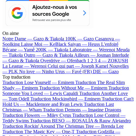
On aime
Notre Dame —
Gazo & Tiakola
100K —
Gazo
Casanova —
Soolking
Laisse Moi —
KeBlack
Saiyan —
Heuss L'enfoiré
Bécane —
Yamê
200K —
Tiakola
Laboratoire —
Werenoi
Meuda
—
Tiakola
Outro —
Gazo & Tiakola
Ailleurs —
Josman
Interlude
—
Gazo & Tiakola
Overdrive —
Ofenbach
1 2 3 4 —
ZOKUSH
La League —
Werenoi
Celui qui part —
Joseph Kamel
Nouvelles
—
PLK
No love —
Ninho
Urus —
Favé (FR)
DIE —
Gazo
Top traduction
Traduction Lose Yourself —
Eminem
Traduction The Real Slim
Shady —
Eminem
Traduction Without Me —
Eminem
Traduction
Someone You Loved —
Lewis Capaldi
Traduction Another Love
—
Tom Odell
Traduction Mockingbird —
Eminem
Traduction Can't
Hold Us —
Macklemore and Ryan Lewis
Traduction Last
Christmas —
Wham
Traduction Demons —
Imagine Dragons
Traduction Flowers —
Miley Cyrus
Traduction Lose Control —
Teddy Swims
Traduction BESO —
ROSALÍA & Rauw Alejandro
Traduction Rockin' Around The Christmas Tree —
Brenda Lee
Traduction The Magic Key —
One-T
Traduction Godzilla —