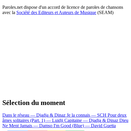
Paroles.net dispose d'un accord de licence de paroles de chansons
avec la
Société des Editeurs et Auteurs de Musique
(SEAM)
Sélection du moment
Dans le réseau — Djadja & Dinaz
Je la connais — SCH
Pour deux
âmes solitaires (Part. 1) — Luidji
Capitaine — Djadja & Dinaz
Dieu
Ne Ment Jamais — Damso
I'm Good (Blue) — David Guetta