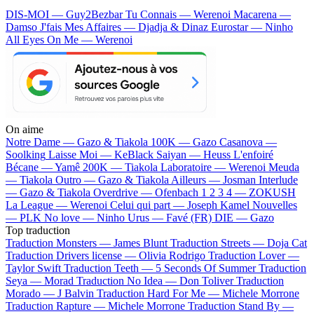
DIS-MOI — Guy2Bezbar
Tu Connais — Werenoi
Macarena —
Damso
J'fais Mes Affaires — Djadja & Dinaz
Eurostar — Ninho
All Eyes On Me — Werenoi
On aime
Notre Dame —
Gazo & Tiakola
100K —
Gazo
Casanova —
Soolking
Laisse Moi —
KeBlack
Saiyan —
Heuss L'enfoiré
Bécane —
Yamê
200K —
Tiakola
Laboratoire —
Werenoi
Meuda
—
Tiakola
Outro —
Gazo & Tiakola
Ailleurs —
Josman
Interlude
—
Gazo & Tiakola
Overdrive —
Ofenbach
1 2 3 4 —
ZOKUSH
La League —
Werenoi
Celui qui part —
Joseph Kamel
Nouvelles
—
PLK
No love —
Ninho
Urus —
Favé (FR)
DIE —
Gazo
Top traduction
Traduction Monsters —
James Blunt
Traduction Streets —
Doja Cat
Traduction Drivers license —
Olivia Rodrigo
Traduction Lover —
Taylor Swift
Traduction Teeth —
5 Seconds Of Summer
Traduction
Seya —
Morad
Traduction No Idea —
Don Toliver
Traduction
Morado —
J Balvin
Traduction Hard For Me —
Michele Morrone
Traduction Rapture —
Michele Morrone
Traduction Stand By —