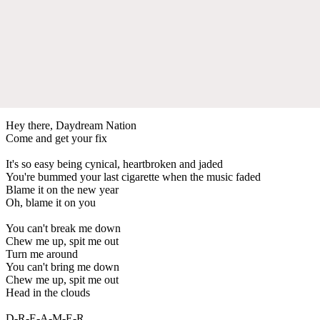
Hey there, Daydream Nation
Come and get your fix
It's so easy being cynical, heartbroken and jaded
You're bummed your last cigarette when the music faded
Blame it on the new year
Oh, blame it on you
You can't break me down
Chew me up, spit me out
Turn me around
You can't bring me down
Chew me up, spit me out
Head in the clouds
D-R-E-A-M-E-R