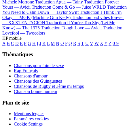
Michele Morrone
Traduction Agua —
Tainy
Traduction Forever
Yours —
Avicii
Traduction Come & Go —
Juice WRLD
Traduction
You Need to Calm Down —
Taylor Swift
Traduction I Think I’m
Okay —
MGK (Machine Gun Kelly)
Traduction bad vibes forever
—
XXXTENTACION
Traduction If You're Too Shy (Let Me
Know) —
The 1975
Traduction Tough Love —
Avicii
Traduction
Lovefool —
Twocolors
HP mobile
A
B
C
D
E
F
G
H
I
J
K
L
M
N
O
P
Q
R
S
T
U
V
W
X
Y
Z
0-9
Thématiques
Chansons pour faire le sexe
Rap Français
Chansons d'amour
Chansons des Guinguettes
Chansons de Rugby et 3ème mi-temps
Chanson bonne humeur
Plan de site
Mentions légales
Paramètres cookies
Cookie Settings