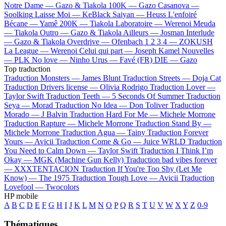
Notre Dame —
Gazo & Tiakola
100K —
Gazo
Casanova —
Soolking
Laisse Moi —
KeBlack
Saiyan —
Heuss L'enfoiré
Bécane —
Yamê
200K —
Tiakola
Laboratoire —
Werenoi
Meuda
—
Tiakola
Outro —
Gazo & Tiakola
Ailleurs —
Josman
Interlude
—
Gazo & Tiakola
Overdrive —
Ofenbach
1 2 3 4 —
ZOKUSH
La League —
Werenoi
Celui qui part —
Joseph Kamel
Nouvelles
—
PLK
No love —
Ninho
Urus —
Favé (FR)
DIE —
Gazo
Top traduction
Traduction Monsters —
James Blunt
Traduction Streets —
Doja Cat
Traduction Drivers license —
Olivia Rodrigo
Traduction Lover —
Taylor Swift
Traduction Teeth —
5 Seconds Of Summer
Traduction
Seya —
Morad
Traduction No Idea —
Don Toliver
Traduction
Morado —
J Balvin
Traduction Hard For Me —
Michele Morrone
Traduction Rapture —
Michele Morrone
Traduction Stand By —
Michele Morrone
Traduction Agua —
Tainy
Traduction Forever
Yours —
Avicii
Traduction Come & Go —
Juice WRLD
Traduction
You Need to Calm Down —
Taylor Swift
Traduction I Think I’m
Okay —
MGK (Machine Gun Kelly)
Traduction bad vibes forever
—
XXXTENTACION
Traduction If You're Too Shy (Let Me
Know) —
The 1975
Traduction Tough Love —
Avicii
Traduction
Lovefool —
Twocolors
HP mobile
A
B
C
D
E
F
G
H
I
J
K
L
M
N
O
P
Q
R
S
T
U
V
W
X
Y
Z
0-9
Thématiques