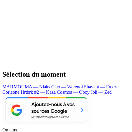
Sélection du moment
MAHMOUMA — Niaks
Ciao — Werenoi
Shavkat — Freeze
Corleone
Hrtbrk #2 — Kaza
Cosmos — Oboy
Joli — Zed
On aime