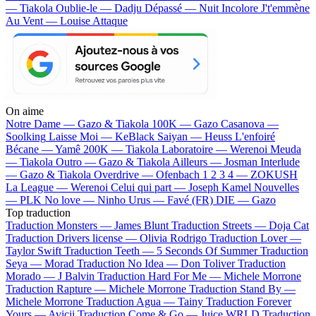
— Tiakola
Oublie-le — Dadju
Dépassé — Nuit Incolore
J't'emmène
Au Vent — Louise Attaque
On aime
Notre Dame —
Gazo & Tiakola
100K —
Gazo
Casanova —
Soolking
Laisse Moi —
KeBlack
Saiyan —
Heuss L'enfoiré
Bécane —
Yamê
200K —
Tiakola
Laboratoire —
Werenoi
Meuda
—
Tiakola
Outro —
Gazo & Tiakola
Ailleurs —
Josman
Interlude
—
Gazo & Tiakola
Overdrive —
Ofenbach
1 2 3 4 —
ZOKUSH
La League —
Werenoi
Celui qui part —
Joseph Kamel
Nouvelles
—
PLK
No love —
Ninho
Urus —
Favé (FR)
DIE —
Gazo
Top traduction
Traduction Monsters —
James Blunt
Traduction Streets —
Doja Cat
Traduction Drivers license —
Olivia Rodrigo
Traduction Lover —
Taylor Swift
Traduction Teeth —
5 Seconds Of Summer
Traduction
Seya —
Morad
Traduction No Idea —
Don Toliver
Traduction
Morado —
J Balvin
Traduction Hard For Me —
Michele Morrone
Traduction Rapture —
Michele Morrone
Traduction Stand By —
Michele Morrone
Traduction Agua —
Tainy
Traduction Forever
Yours —
Avicii
Traduction Come & Go —
Juice WRLD
Traduction