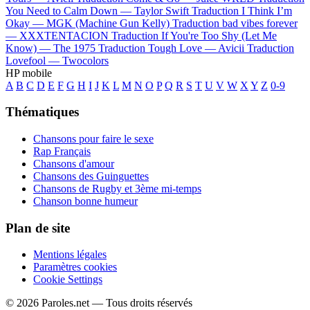
You Need to Calm Down —
Taylor Swift
Traduction I Think I’m
Okay —
MGK (Machine Gun Kelly)
Traduction bad vibes forever
—
XXXTENTACION
Traduction If You're Too Shy (Let Me
Know) —
The 1975
Traduction Tough Love —
Avicii
Traduction
Lovefool —
Twocolors
HP mobile
A
B
C
D
E
F
G
H
I
J
K
L
M
N
O
P
Q
R
S
T
U
V
W
X
Y
Z
0-9
Thématiques
Chansons pour faire le sexe
Rap Français
Chansons d'amour
Chansons des Guinguettes
Chansons de Rugby et 3ème mi-temps
Chanson bonne humeur
Plan de site
Mentions légales
Paramètres cookies
Cookie Settings
© 2026 Paroles.net — Tous droits réservés