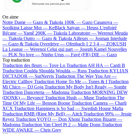
On aime
Notre Dame —
Gazo & Tiakola
100K —
Gazo
Casanova —
Soolking
Laisse Moi —
KeBlack
Saiyan —
Heuss L'enfoiré
Bécane —
Yamê
200K —
Tiakola
Laboratoire —
Werenoi
Meuda
—
Tiakola
Outro —
Gazo & Tiakola
Ailleurs —
Josman
Interlude
—
Gazo & Tiakola
Overdrive —
Ofenbach
1 2 3 4 —
ZOKUSH
La League —
Werenoi
Celui qui part —
Joseph Kamel
Nouvelles
—
PLK
No love —
Ninho
Urus —
Favé (FR)
DIE —
Gazo
Top traduction
Traduction des fleurs —
Tove Lo
Traduction AH HA —
Cardi B
Traduction Coulda Shoulda Woulda —
Russ
Traduction KYLIAN
DICTADOR —
SurNervis
Traduction The Way You Are —
Electric Callboy
Traduction Home To Me —
Tones & I
Traduction
Mi Chico —
DJ Goja
Traduction My Body Isn't Ready —
Sombr
Traduction Danceteria —
Madonna
Traduction MORNING DEW
(DONK) —
Beyoncé
Traduction Hush —
Muse
Traduction The
Time Of My Life —
Benson Boone
Traduction Camera —
Charli
XCX
Traduction Happiness is So Sad —
Swedish House Mafia
Traduction RMB (Ring My Bell) —
Aitch
Traduction 99% —
Jessie
Reyez
Traduction YOYO —
Don Xhoni
Traduction Bizarre —
Madonna
Traduction Van Cleef Pt 2 —
Malie Donn
Traduction
WIDE AWAKE —
Chris Grey