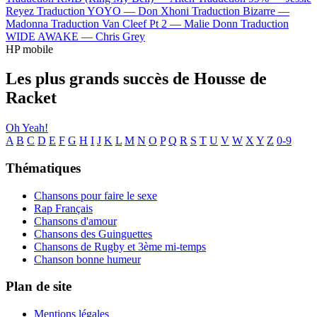
Reyez
Traduction YOYO —
Don Xhoni
Traduction Bizarre —
Madonna
Traduction Van Cleef Pt 2 —
Malie Donn
Traduction
WIDE AWAKE —
Chris Grey
HP mobile
Les plus grands succès de Housse de
Racket
Oh Yeah!
A
B
C
D
E
F
G
H
I
J
K
L
M
N
O
P
Q
R
S
T
U
V
W
X
Y
Z
0-9
Thématiques
Chansons pour faire le sexe
Rap Français
Chansons d'amour
Chansons des Guinguettes
Chansons de Rugby et 3ème mi-temps
Chanson bonne humeur
Plan de site
Mentions légales