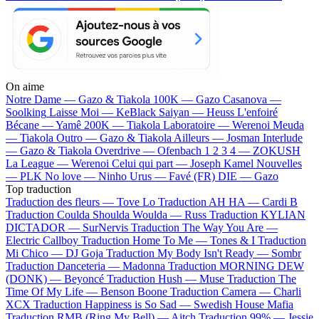
On aime
Notre Dame —
Gazo & Tiakola
100K —
Gazo
Casanova —
Soolking
Laisse Moi —
KeBlack
Saiyan —
Heuss L'enfoiré
Bécane —
Yamê
200K —
Tiakola
Laboratoire —
Werenoi
Meuda
—
Tiakola
Outro —
Gazo & Tiakola
Ailleurs —
Josman
Interlude
—
Gazo & Tiakola
Overdrive —
Ofenbach
1 2 3 4 —
ZOKUSH
La League —
Werenoi
Celui qui part —
Joseph Kamel
Nouvelles
—
PLK
No love —
Ninho
Urus —
Favé (FR)
DIE —
Gazo
Top traduction
Traduction des fleurs —
Tove Lo
Traduction AH HA —
Cardi B
Traduction Coulda Shoulda Woulda —
Russ
Traduction KYLIAN
DICTADOR —
SurNervis
Traduction The Way You Are —
Electric Callboy
Traduction Home To Me —
Tones & I
Traduction
Mi Chico —
DJ Goja
Traduction My Body Isn't Ready —
Sombr
Traduction Danceteria —
Madonna
Traduction MORNING DEW
(DONK) —
Beyoncé
Traduction Hush —
Muse
Traduction The
Time Of My Life —
Benson Boone
Traduction Camera —
Charli
XCX
Traduction Happiness is So Sad —
Swedish House Mafia
Traduction RMB (Ring My Bell) —
Aitch
Traduction 99% —
Jessie