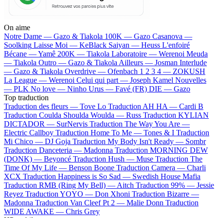
On aime
Notre Dame —
Gazo & Tiakola
100K —
Gazo
Casanova —
Soolking
Laisse Moi —
KeBlack
Saiyan —
Heuss L'enfoiré
Bécane —
Yamê
200K —
Tiakola
Laboratoire —
Werenoi
Meuda
—
Tiakola
Outro —
Gazo & Tiakola
Ailleurs —
Josman
Interlude
—
Gazo & Tiakola
Overdrive —
Ofenbach
1 2 3 4 —
ZOKUSH
La League —
Werenoi
Celui qui part —
Joseph Kamel
Nouvelles
—
PLK
No love —
Ninho
Urus —
Favé (FR)
DIE —
Gazo
Top traduction
Traduction des fleurs —
Tove Lo
Traduction AH HA —
Cardi B
Traduction Coulda Shoulda Woulda —
Russ
Traduction KYLIAN
DICTADOR —
SurNervis
Traduction The Way You Are —
Electric Callboy
Traduction Home To Me —
Tones & I
Traduction
Mi Chico —
DJ Goja
Traduction My Body Isn't Ready —
Sombr
Traduction Danceteria —
Madonna
Traduction MORNING DEW
(DONK) —
Beyoncé
Traduction Hush —
Muse
Traduction The
Time Of My Life —
Benson Boone
Traduction Camera —
Charli
XCX
Traduction Happiness is So Sad —
Swedish House Mafia
Traduction RMB (Ring My Bell) —
Aitch
Traduction 99% —
Jessie
Reyez
Traduction YOYO —
Don Xhoni
Traduction Bizarre —
Madonna
Traduction Van Cleef Pt 2 —
Malie Donn
Traduction
WIDE AWAKE —
Chris Grey