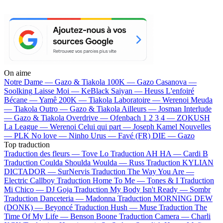
On aime
Notre Dame —
Gazo & Tiakola
100K —
Gazo
Casanova —
Soolking
Laisse Moi —
KeBlack
Saiyan —
Heuss L'enfoiré
Bécane —
Yamê
200K —
Tiakola
Laboratoire —
Werenoi
Meuda
—
Tiakola
Outro —
Gazo & Tiakola
Ailleurs —
Josman
Interlude
—
Gazo & Tiakola
Overdrive —
Ofenbach
1 2 3 4 —
ZOKUSH
La League —
Werenoi
Celui qui part —
Joseph Kamel
Nouvelles
—
PLK
No love —
Ninho
Urus —
Favé (FR)
DIE —
Gazo
Top traduction
Traduction des fleurs —
Tove Lo
Traduction AH HA —
Cardi B
Traduction Coulda Shoulda Woulda —
Russ
Traduction KYLIAN
DICTADOR —
SurNervis
Traduction The Way You Are —
Electric Callboy
Traduction Home To Me —
Tones & I
Traduction
Mi Chico —
DJ Goja
Traduction My Body Isn't Ready —
Sombr
Traduction Danceteria —
Madonna
Traduction MORNING DEW
(DONK) —
Beyoncé
Traduction Hush —
Muse
Traduction The
Time Of My Life —
Benson Boone
Traduction Camera —
Charli