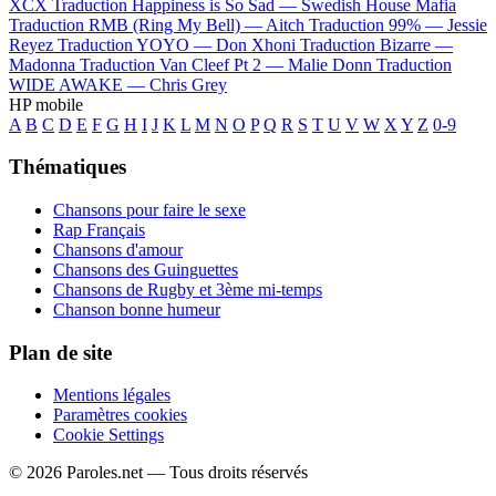
XCX
Traduction Happiness is So Sad —
Swedish House Mafia
Traduction RMB (Ring My Bell) —
Aitch
Traduction 99% —
Jessie
Reyez
Traduction YOYO —
Don Xhoni
Traduction Bizarre —
Madonna
Traduction Van Cleef Pt 2 —
Malie Donn
Traduction
WIDE AWAKE —
Chris Grey
HP mobile
A
B
C
D
E
F
G
H
I
J
K
L
M
N
O
P
Q
R
S
T
U
V
W
X
Y
Z
0-9
Thématiques
Chansons pour faire le sexe
Rap Français
Chansons d'amour
Chansons des Guinguettes
Chansons de Rugby et 3ème mi-temps
Chanson bonne humeur
Plan de site
Mentions légales
Paramètres cookies
Cookie Settings
© 2026 Paroles.net — Tous droits réservés