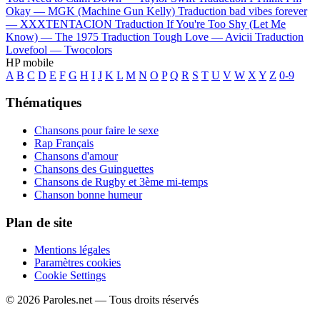
Okay —
MGK (Machine Gun Kelly)
Traduction bad vibes forever
—
XXXTENTACION
Traduction If You're Too Shy (Let Me
Know) —
The 1975
Traduction Tough Love —
Avicii
Traduction
Lovefool —
Twocolors
HP mobile
A
B
C
D
E
F
G
H
I
J
K
L
M
N
O
P
Q
R
S
T
U
V
W
X
Y
Z
0-9
Thématiques
Chansons pour faire le sexe
Rap Français
Chansons d'amour
Chansons des Guinguettes
Chansons de Rugby et 3ème mi-temps
Chanson bonne humeur
Plan de site
Mentions légales
Paramètres cookies
Cookie Settings
© 2026 Paroles.net — Tous droits réservés