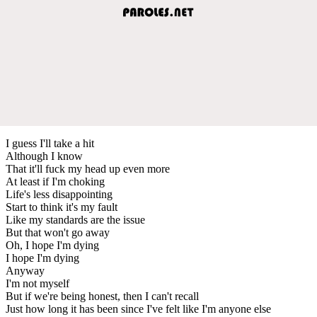
I guess I'll take a hit
Although I know
That it'll fuck my head up even more
At least if I'm choking
Life's less disappointing
Start to think it's my fault
Like my standards are the issue
But that won't go away
Oh, I hope I'm dying
I hope I'm dying
Anyway
I'm not myself
But if we're being honest, then I can't recall
Just how long it has been since I've felt like I'm anyone else