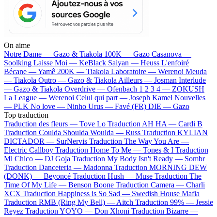
On aime
Notre Dame —
Gazo & Tiakola
100K —
Gazo
Casanova —
Soolking
Laisse Moi —
KeBlack
Saiyan —
Heuss L'enfoiré
Bécane —
Yamê
200K —
Tiakola
Laboratoire —
Werenoi
Meuda
—
Tiakola
Outro —
Gazo & Tiakola
Ailleurs —
Josman
Interlude
—
Gazo & Tiakola
Overdrive —
Ofenbach
1 2 3 4 —
ZOKUSH
La League —
Werenoi
Celui qui part —
Joseph Kamel
Nouvelles
—
PLK
No love —
Ninho
Urus —
Favé (FR)
DIE —
Gazo
Top traduction
Traduction des fleurs —
Tove Lo
Traduction AH HA —
Cardi B
Traduction Coulda Shoulda Woulda —
Russ
Traduction KYLIAN
DICTADOR —
SurNervis
Traduction The Way You Are —
Electric Callboy
Traduction Home To Me —
Tones & I
Traduction
Mi Chico —
DJ Goja
Traduction My Body Isn't Ready —
Sombr
Traduction Danceteria —
Madonna
Traduction MORNING DEW
(DONK) —
Beyoncé
Traduction Hush —
Muse
Traduction The
Time Of My Life —
Benson Boone
Traduction Camera —
Charli
XCX
Traduction Happiness is So Sad —
Swedish House Mafia
Traduction RMB (Ring My Bell) —
Aitch
Traduction 99% —
Jessie
Reyez
Traduction YOYO —
Don Xhoni
Traduction Bizarre —