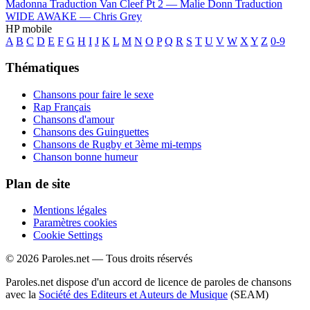
Madonna
Traduction Van Cleef Pt 2 —
Malie Donn
Traduction
WIDE AWAKE —
Chris Grey
HP mobile
A
B
C
D
E
F
G
H
I
J
K
L
M
N
O
P
Q
R
S
T
U
V
W
X
Y
Z
0-9
Thématiques
Chansons pour faire le sexe
Rap Français
Chansons d'amour
Chansons des Guinguettes
Chansons de Rugby et 3ème mi-temps
Chanson bonne humeur
Plan de site
Mentions légales
Paramètres cookies
Cookie Settings
© 2026 Paroles.net — Tous droits réservés
Paroles.net dispose d'un accord de licence de paroles de chansons
avec la
Société des Editeurs et Auteurs de Musique
(SEAM)