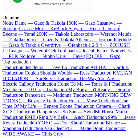
On aime
Notre Dame —
Gazo & Tiakola
100K —
Gazo
Casanova —
Soolking
Laisse Moi —
KeBlack
Saiyan —
Heuss L'enfoiré
Bécane —
Yamê
200K —
Tiakola
Laboratoire —
Werenoi
Meuda
—
Tiakola
Outro —
Gazo & Tiakola
Ailleurs —
Josman
Interlude
—
Gazo & Tiakola
Overdrive —
Ofenbach
1 2 3 4 —
ZOKUSH
La League —
Werenoi
Celui qui part —
Joseph Kamel
Nouvelles
—
PLK
No love —
Ninho
Urus —
Favé (FR)
DIE —
Gazo
Top traduction
Traduction des fleurs —
Tove Lo
Traduction AH HA —
Cardi B
Traduction Coulda Shoulda Woulda —
Russ
Traduction KYLIAN
DICTADOR —
SurNervis
Traduction The Way You Are —
Electric Callboy
Traduction Home To Me —
Tones & I
Traduction
Mi Chico —
DJ Goja
Traduction My Body Isn't Ready —
Sombr
Traduction Danceteria —
Madonna
Traduction MORNING DEW
(DONK) —
Beyoncé
Traduction Hush —
Muse
Traduction The
Time Of My Life —
Benson Boone
Traduction Camera —
Charli
XCX
Traduction Happiness is So Sad —
Swedish House Mafia
Traduction RMB (Ring My Bell) —
Aitch
Traduction 99% —
Jessie
Reyez
Traduction YOYO —
Don Xhoni
Traduction Bizarre —
Madonna
Traduction Van Cleef Pt 2 —
Malie Donn
Traduction
WIDE AWAKE —
Chris Grey