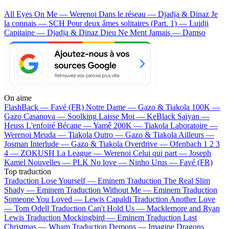
All Eyes On Me — Werenoi
Dans le réseau — Djadja & Dinaz
Je
la connais — SCH
Pour deux âmes solitaires (Part. 1) — Luidji
Capitaine — Djadja & Dinaz
Dieu Ne Ment Jamais — Damso
On aime
FlashBack —
Favé (FR)
Notre Dame —
Gazo & Tiakola
100K —
Gazo
Casanova —
Soolking
Laisse Moi —
KeBlack
Saiyan —
Heuss L'enfoiré
Bécane —
Yamê
200K —
Tiakola
Laboratoire —
Werenoi
Meuda —
Tiakola
Outro —
Gazo & Tiakola
Ailleurs —
Josman
Interlude —
Gazo & Tiakola
Overdrive —
Ofenbach
1 2 3
4 —
ZOKUSH
La League —
Werenoi
Celui qui part —
Joseph
Kamel
Nouvelles —
PLK
No love —
Ninho
Urus —
Favé (FR)
Top traduction
Traduction Lose Yourself —
Eminem
Traduction The Real Slim
Shady —
Eminem
Traduction Without Me —
Eminem
Traduction
Someone You Loved —
Lewis Capaldi
Traduction Another Love
—
Tom Odell
Traduction Can't Hold Us —
Macklemore and Ryan
Lewis
Traduction Mockingbird —
Eminem
Traduction Last
Christmas —
Wham
Traduction Demons —
Imagine Dragons