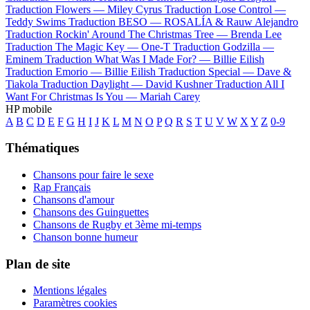
Traduction Flowers —
Miley Cyrus
Traduction Lose Control —
Teddy Swims
Traduction BESO —
ROSALÍA & Rauw Alejandro
Traduction Rockin' Around The Christmas Tree —
Brenda Lee
Traduction The Magic Key —
One-T
Traduction Godzilla —
Eminem
Traduction What Was I Made For? —
Billie Eilish
Traduction Emorio —
Billie Eilish
Traduction Special —
Dave &
Tiakola
Traduction Daylight —
David Kushner
Traduction All I
Want For Christmas Is You —
Mariah Carey
HP mobile
A
B
C
D
E
F
G
H
I
J
K
L
M
N
O
P
Q
R
S
T
U
V
W
X
Y
Z
0-9
Thématiques
Chansons pour faire le sexe
Rap Français
Chansons d'amour
Chansons des Guinguettes
Chansons de Rugby et 3ème mi-temps
Chanson bonne humeur
Plan de site
Mentions légales
Paramètres cookies