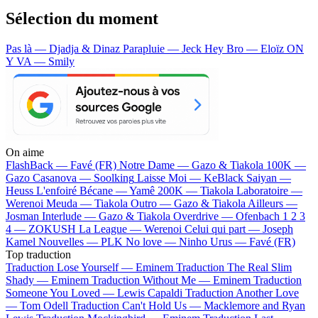
Sélection du moment
Pas là — Djadja & Dinaz
Parapluie — Jeck
Hey Bro — Eloïz
ON
Y VA — Smily
On aime
FlashBack —
Favé (FR)
Notre Dame —
Gazo & Tiakola
100K —
Gazo
Casanova —
Soolking
Laisse Moi —
KeBlack
Saiyan —
Heuss L'enfoiré
Bécane —
Yamê
200K —
Tiakola
Laboratoire —
Werenoi
Meuda —
Tiakola
Outro —
Gazo & Tiakola
Ailleurs —
Josman
Interlude —
Gazo & Tiakola
Overdrive —
Ofenbach
1 2 3
4 —
ZOKUSH
La League —
Werenoi
Celui qui part —
Joseph
Kamel
Nouvelles —
PLK
No love —
Ninho
Urus —
Favé (FR)
Top traduction
Traduction Lose Yourself —
Eminem
Traduction The Real Slim
Shady —
Eminem
Traduction Without Me —
Eminem
Traduction
Someone You Loved —
Lewis Capaldi
Traduction Another Love
—
Tom Odell
Traduction Can't Hold Us —
Macklemore and Ryan