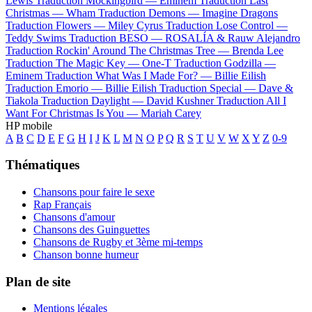
Lewis
Traduction Mockingbird —
Eminem
Traduction Last
Christmas —
Wham
Traduction Demons —
Imagine Dragons
Traduction Flowers —
Miley Cyrus
Traduction Lose Control —
Teddy Swims
Traduction BESO —
ROSALÍA & Rauw Alejandro
Traduction Rockin' Around The Christmas Tree —
Brenda Lee
Traduction The Magic Key —
One-T
Traduction Godzilla —
Eminem
Traduction What Was I Made For? —
Billie Eilish
Traduction Emorio —
Billie Eilish
Traduction Special —
Dave &
Tiakola
Traduction Daylight —
David Kushner
Traduction All I
Want For Christmas Is You —
Mariah Carey
HP mobile
A
B
C
D
E
F
G
H
I
J
K
L
M
N
O
P
Q
R
S
T
U
V
W
X
Y
Z
0-9
Thématiques
Chansons pour faire le sexe
Rap Français
Chansons d'amour
Chansons des Guinguettes
Chansons de Rugby et 3ème mi-temps
Chanson bonne humeur
Plan de site
Mentions légales