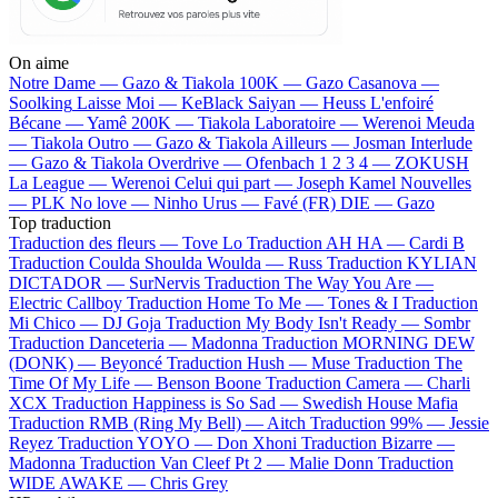
On aime
Notre Dame —
Gazo & Tiakola
100K —
Gazo
Casanova —
Soolking
Laisse Moi —
KeBlack
Saiyan —
Heuss L'enfoiré
Bécane —
Yamê
200K —
Tiakola
Laboratoire —
Werenoi
Meuda
—
Tiakola
Outro —
Gazo & Tiakola
Ailleurs —
Josman
Interlude
—
Gazo & Tiakola
Overdrive —
Ofenbach
1 2 3 4 —
ZOKUSH
La League —
Werenoi
Celui qui part —
Joseph Kamel
Nouvelles
—
PLK
No love —
Ninho
Urus —
Favé (FR)
DIE —
Gazo
Top traduction
Traduction des fleurs —
Tove Lo
Traduction AH HA —
Cardi B
Traduction Coulda Shoulda Woulda —
Russ
Traduction KYLIAN
DICTADOR —
SurNervis
Traduction The Way You Are —
Electric Callboy
Traduction Home To Me —
Tones & I
Traduction
Mi Chico —
DJ Goja
Traduction My Body Isn't Ready —
Sombr
Traduction Danceteria —
Madonna
Traduction MORNING DEW
(DONK) —
Beyoncé
Traduction Hush —
Muse
Traduction The
Time Of My Life —
Benson Boone
Traduction Camera —
Charli
XCX
Traduction Happiness is So Sad —
Swedish House Mafia
Traduction RMB (Ring My Bell) —
Aitch
Traduction 99% —
Jessie
Reyez
Traduction YOYO —
Don Xhoni
Traduction Bizarre —
Madonna
Traduction Van Cleef Pt 2 —
Malie Donn
Traduction
WIDE AWAKE —
Chris Grey