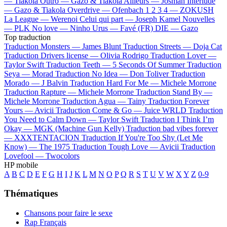
—
Tiakola
Outro —
Gazo & Tiakola
Ailleurs —
Josman
Interlude
—
Gazo & Tiakola
Overdrive —
Ofenbach
1 2 3 4 —
ZOKUSH
La League —
Werenoi
Celui qui part —
Joseph Kamel
Nouvelles
—
PLK
No love —
Ninho
Urus —
Favé (FR)
DIE —
Gazo
Top traduction
Traduction Monsters —
James Blunt
Traduction Streets —
Doja Cat
Traduction Drivers license —
Olivia Rodrigo
Traduction Lover —
Taylor Swift
Traduction Teeth —
5 Seconds Of Summer
Traduction
Seya —
Morad
Traduction No Idea —
Don Toliver
Traduction
Morado —
J Balvin
Traduction Hard For Me —
Michele Morrone
Traduction Rapture —
Michele Morrone
Traduction Stand By —
Michele Morrone
Traduction Agua —
Tainy
Traduction Forever
Yours —
Avicii
Traduction Come & Go —
Juice WRLD
Traduction
You Need to Calm Down —
Taylor Swift
Traduction I Think I’m
Okay —
MGK (Machine Gun Kelly)
Traduction bad vibes forever
—
XXXTENTACION
Traduction If You're Too Shy (Let Me
Know) —
The 1975
Traduction Tough Love —
Avicii
Traduction
Lovefool —
Twocolors
HP mobile
A
B
C
D
E
F
G
H
I
J
K
L
M
N
O
P
Q
R
S
T
U
V
W
X
Y
Z
0-9
Thématiques
Chansons pour faire le sexe
Rap Français