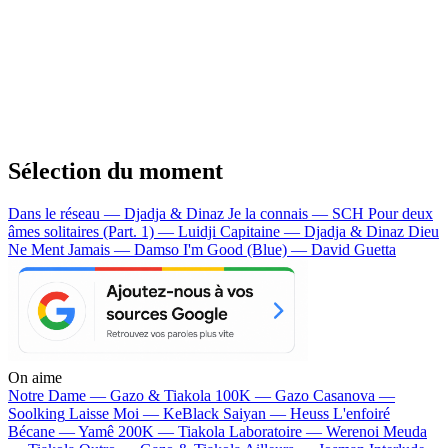
Sélection du moment
Dans le réseau — Djadja & Dinaz
Je la connais — SCH
Pour deux
âmes solitaires (Part. 1) — Luidji
Capitaine — Djadja & Dinaz
Dieu
Ne Ment Jamais — Damso
I'm Good (Blue) — David Guetta
On aime
Notre Dame —
Gazo & Tiakola
100K —
Gazo
Casanova —
Soolking
Laisse Moi —
KeBlack
Saiyan —
Heuss L'enfoiré
Bécane —
Yamê
200K —
Tiakola
Laboratoire —
Werenoi
Meuda