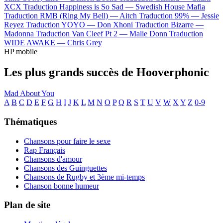
XCX
Traduction Happiness is So Sad —
Swedish House Mafia
Traduction RMB (Ring My Bell) —
Aitch
Traduction 99% —
Jessie
Reyez
Traduction YOYO —
Don Xhoni
Traduction Bizarre —
Madonna
Traduction Van Cleef Pt 2 —
Malie Donn
Traduction
WIDE AWAKE —
Chris Grey
HP mobile
Les plus grands succès de Hooverphonic
Mad About You
A
B
C
D
E
F
G
H
I
J
K
L
M
N
O
P
Q
R
S
T
U
V
W
X
Y
Z
0-9
Thématiques
Chansons pour faire le sexe
Rap Français
Chansons d'amour
Chansons des Guinguettes
Chansons de Rugby et 3ème mi-temps
Chanson bonne humeur
Plan de site