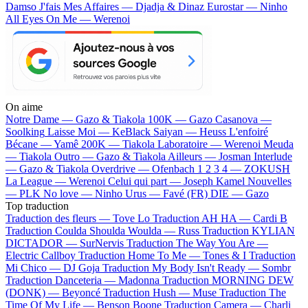
Damso
J'fais Mes Affaires — Djadja & Dinaz
Eurostar — Ninho
All Eyes On Me — Werenoi
On aime
Notre Dame —
Gazo & Tiakola
100K —
Gazo
Casanova —
Soolking
Laisse Moi —
KeBlack
Saiyan —
Heuss L'enfoiré
Bécane —
Yamê
200K —
Tiakola
Laboratoire —
Werenoi
Meuda
—
Tiakola
Outro —
Gazo & Tiakola
Ailleurs —
Josman
Interlude
—
Gazo & Tiakola
Overdrive —
Ofenbach
1 2 3 4 —
ZOKUSH
La League —
Werenoi
Celui qui part —
Joseph Kamel
Nouvelles
—
PLK
No love —
Ninho
Urus —
Favé (FR)
DIE —
Gazo
Top traduction
Traduction des fleurs —
Tove Lo
Traduction AH HA —
Cardi B
Traduction Coulda Shoulda Woulda —
Russ
Traduction KYLIAN
DICTADOR —
SurNervis
Traduction The Way You Are —
Electric Callboy
Traduction Home To Me —
Tones & I
Traduction
Mi Chico —
DJ Goja
Traduction My Body Isn't Ready —
Sombr
Traduction Danceteria —
Madonna
Traduction MORNING DEW
(DONK) —
Beyoncé
Traduction Hush —
Muse
Traduction The
Time Of My Life —
Benson Boone
Traduction Camera —
Charli