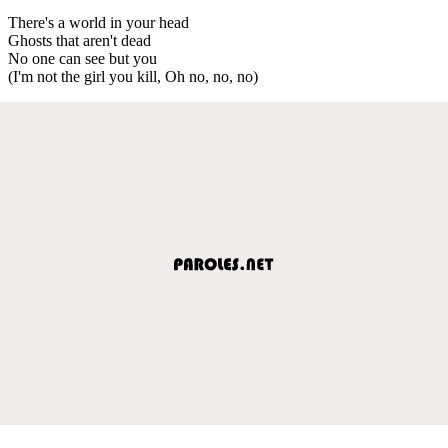
There's a world in your head
Ghosts that aren't dead
No one can see but you
(I'm not the girl you kill, Oh no, no, no)