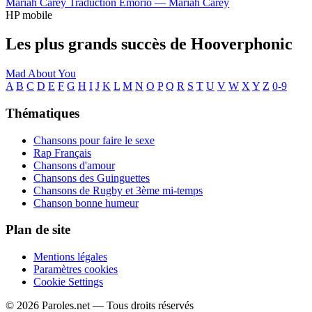
Mariah Carey
Traduction Emorio —
Mariah Carey
HP mobile
Les plus grands succès de Hooverphonic
Mad About You
A
B
C
D
E
F
G
H
I
J
K
L
M
N
O
P
Q
R
S
T
U
V
W
X
Y
Z
0-9
Thématiques
Chansons pour faire le sexe
Rap Français
Chansons d'amour
Chansons des Guinguettes
Chansons de Rugby et 3ème mi-temps
Chanson bonne humeur
Plan de site
Mentions légales
Paramètres cookies
Cookie Settings
© 2026 Paroles.net — Tous droits réservés