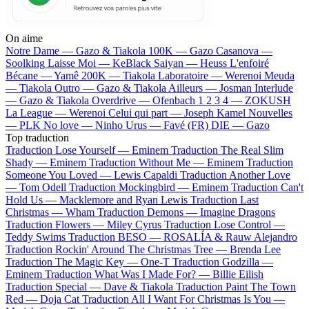
On aime
Notre Dame —
Gazo & Tiakola
100K —
Gazo
Casanova —
Soolking
Laisse Moi —
KeBlack
Saiyan —
Heuss L'enfoiré
Bécane —
Yamê
200K —
Tiakola
Laboratoire —
Werenoi
Meuda
—
Tiakola
Outro —
Gazo & Tiakola
Ailleurs —
Josman
Interlude
—
Gazo & Tiakola
Overdrive —
Ofenbach
1 2 3 4 —
ZOKUSH
La League —
Werenoi
Celui qui part —
Joseph Kamel
Nouvelles
—
PLK
No love —
Ninho
Urus —
Favé (FR)
DIE —
Gazo
Top traduction
Traduction Lose Yourself —
Eminem
Traduction The Real Slim
Shady —
Eminem
Traduction Without Me —
Eminem
Traduction
Someone You Loved —
Lewis Capaldi
Traduction Another Love
—
Tom Odell
Traduction Mockingbird —
Eminem
Traduction Can't
Hold Us —
Macklemore and Ryan Lewis
Traduction Last
Christmas —
Wham
Traduction Demons —
Imagine Dragons
Traduction Flowers —
Miley Cyrus
Traduction Lose Control —
Teddy Swims
Traduction BESO —
ROSALÍA & Rauw Alejandro
Traduction Rockin' Around The Christmas Tree —
Brenda Lee
Traduction The Magic Key —
One-T
Traduction Godzilla —
Eminem
Traduction What Was I Made For? —
Billie Eilish
Traduction Special —
Dave & Tiakola
Traduction Paint The Town
Red —
Doja Cat
Traduction All I Want For Christmas Is You —