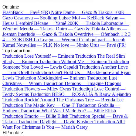
On aime
FlashBack —
Favé (FR)
Notre Dame —
Gazo & Tiakola
100K —
Gazo
Casanova —
Soolking
Laisse Moi —
KeBlack
Saiyan —
Heuss L'enfoiré
Bécane —
Yamê
200K —
Tiakola
Laboratoire —
Werenoi
Meuda —
Tiakola
Outro —
Gazo & Tiakola
Ailleurs —
Josman
Interlude —
Gazo & Tiakola
Overdrive —
Ofenbach
1 2 3
4 —
ZOKUSH
La League —
Werenoi
Celui qui part —
Joseph
Kamel
Nouvelles —
PLK
No love —
Ninho
Urus —
Favé (FR)
Top traduction
Traduction Lose Yourself —
Eminem
Traduction The Real Slim
Shady —
Eminem
Traduction Without Me —
Eminem
Traduction
Someone You Loved —
Lewis Capaldi
Traduction Another Love
—
Tom Odell
Traduction Can't Hold Us —
Macklemore and Ryan
Lewis
Traduction Mockingbird —
Eminem
Traduction Last
Christmas —
Wham
Traduction Demons —
Imagine Dragons
Traduction Flowers —
Miley Cyrus
Traduction Lose Control —
Teddy Swims
Traduction BESO —
ROSALÍA & Rauw Alejandro
Traduction Rockin' Around The Christmas Tree —
Brenda Lee
Traduction The Magic Key —
One-T
Traduction Godzilla —
Eminem
Traduction What Was I Made For? —
Billie Eilish
Traduction Emorio —
Billie Eilish
Traduction Special —
Dave &
Tiakola
Traduction Daylight —
David Kushner
Traduction All I
Want For Christmas Is You —
Mariah Carey
HP mobile