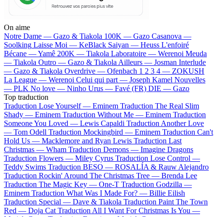
On aime
Notre Dame —
Gazo & Tiakola
100K —
Gazo
Casanova —
Soolking
Laisse Moi —
KeBlack
Saiyan —
Heuss L'enfoiré
Bécane —
Yamê
200K —
Tiakola
Laboratoire —
Werenoi
Meuda
—
Tiakola
Outro —
Gazo & Tiakola
Ailleurs —
Josman
Interlude
—
Gazo & Tiakola
Overdrive —
Ofenbach
1 2 3 4 —
ZOKUSH
La League —
Werenoi
Celui qui part —
Joseph Kamel
Nouvelles
—
PLK
No love —
Ninho
Urus —
Favé (FR)
DIE —
Gazo
Top traduction
Traduction Lose Yourself —
Eminem
Traduction The Real Slim
Shady —
Eminem
Traduction Without Me —
Eminem
Traduction
Someone You Loved —
Lewis Capaldi
Traduction Another Love
—
Tom Odell
Traduction Mockingbird —
Eminem
Traduction Can't
Hold Us —
Macklemore and Ryan Lewis
Traduction Last
Christmas —
Wham
Traduction Demons —
Imagine Dragons
Traduction Flowers —
Miley Cyrus
Traduction Lose Control —
Teddy Swims
Traduction BESO —
ROSALÍA & Rauw Alejandro
Traduction Rockin' Around The Christmas Tree —
Brenda Lee
Traduction The Magic Key —
One-T
Traduction Godzilla —
Eminem
Traduction What Was I Made For? —
Billie Eilish
Traduction Special —
Dave & Tiakola
Traduction Paint The Town
Red —
Doja Cat
Traduction All I Want For Christmas Is You —