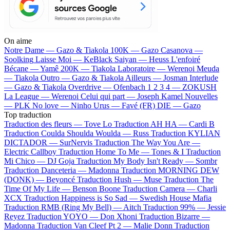
On aime
Notre Dame —
Gazo & Tiakola
100K —
Gazo
Casanova —
Soolking
Laisse Moi —
KeBlack
Saiyan —
Heuss L'enfoiré
Bécane —
Yamê
200K —
Tiakola
Laboratoire —
Werenoi
Meuda
—
Tiakola
Outro —
Gazo & Tiakola
Ailleurs —
Josman
Interlude
—
Gazo & Tiakola
Overdrive —
Ofenbach
1 2 3 4 —
ZOKUSH
La League —
Werenoi
Celui qui part —
Joseph Kamel
Nouvelles
—
PLK
No love —
Ninho
Urus —
Favé (FR)
DIE —
Gazo
Top traduction
Traduction des fleurs —
Tove Lo
Traduction AH HA —
Cardi B
Traduction Coulda Shoulda Woulda —
Russ
Traduction KYLIAN
DICTADOR —
SurNervis
Traduction The Way You Are —
Electric Callboy
Traduction Home To Me —
Tones & I
Traduction
Mi Chico —
DJ Goja
Traduction My Body Isn't Ready —
Sombr
Traduction Danceteria —
Madonna
Traduction MORNING DEW
(DONK) —
Beyoncé
Traduction Hush —
Muse
Traduction The
Time Of My Life —
Benson Boone
Traduction Camera —
Charli
XCX
Traduction Happiness is So Sad —
Swedish House Mafia
Traduction RMB (Ring My Bell) —
Aitch
Traduction 99% —
Jessie
Reyez
Traduction YOYO —
Don Xhoni
Traduction Bizarre —
Madonna
Traduction Van Cleef Pt 2 —
Malie Donn
Traduction