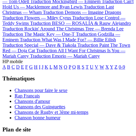
—
Tom Odell
Traduction Mockingbird —
Eminem
Traduction Can't
Hold Us —
Macklemore and Ryan Lewis
Traduction Last
Christmas —
Wham
Traduction Demons —
Imagine Dragons
Traduction Flowers —
Miley Cyrus
Traduction Lose Control —
Teddy Swims
Traduction BESO —
ROSALÍA & Rauw Alejandro
Traduction Rockin' Around The Christmas Tree —
Brenda Lee
Traduction The Magic Key —
One-T
Traduction Godzilla —
Eminem
Traduction What Was I Made For? —
Billie Eilish
Traduction Special —
Dave & Tiakola
Traduction Paint The Town
Red —
Doja Cat
Traduction All I Want For Christmas Is You —
Mariah Carey
Traduction Emorio —
Mariah Carey
HP mobile
A
B
C
D
E
F
G
H
I
J
K
L
M
N
O
P
Q
R
S
T
U
V
W
X
Y
Z
0-9
Thématiques
Chansons pour faire le sexe
Rap Français
Chansons d'amour
Chansons des Guinguettes
Chansons de Rugby et 3ème mi-temps
Chanson bonne humeur
Plan de site