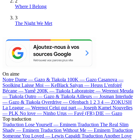
2
Where I Belong
3
The Night We Met
On aime
Notre Dame —
Gazo & Tiakola
100K —
Gazo
Casanova —
Soolking
Laisse Moi —
KeBlack
Saiyan —
Heuss L'enfoiré
Bécane —
Yamê
200K —
Tiakola
Laboratoire —
Werenoi
Meuda
—
Tiakola
Outro —
Gazo & Tiakola
Ailleurs —
Josman
Interlude
—
Gazo & Tiakola
Overdrive —
Ofenbach
1 2 3 4 —
ZOKUSH
La League —
Werenoi
Celui qui part —
Joseph Kamel
Nouvelles
—
PLK
No love —
Ninho
Urus —
Favé (FR)
DIE —
Gazo
Top traduction
Traduction Lose Yourself —
Eminem
Traduction The Real Slim
Shady —
Eminem
Traduction Without Me —
Eminem
Traduction
Someone You Loved —
Lewis Capaldi
Traduction Another Love