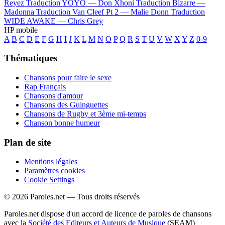
Reyez
Traduction YOYO —
Don Xhoni
Traduction Bizarre —
Madonna
Traduction Van Cleef Pt 2 —
Malie Donn
Traduction
WIDE AWAKE —
Chris Grey
HP mobile
A
B
C
D
E
F
G
H
I
J
K
L
M
N
O
P
Q
R
S
T
U
V
W
X
Y
Z
0-9
Thématiques
Chansons pour faire le sexe
Rap Français
Chansons d'amour
Chansons des Guinguettes
Chansons de Rugby et 3ème mi-temps
Chanson bonne humeur
Plan de site
Mentions légales
Paramètres cookies
Cookie Settings
© 2026 Paroles.net — Tous droits réservés
Paroles.net dispose d'un accord de licence de paroles de chansons
avec la
Société des Editeurs et Auteurs de Musique
(SEAM)