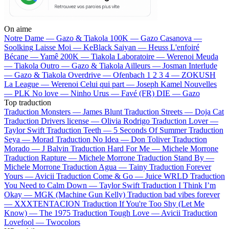
On aime
Notre Dame —
Gazo & Tiakola
100K —
Gazo
Casanova —
Soolking
Laisse Moi —
KeBlack
Saiyan —
Heuss L'enfoiré
Bécane —
Yamê
200K —
Tiakola
Laboratoire —
Werenoi
Meuda
—
Tiakola
Outro —
Gazo & Tiakola
Ailleurs —
Josman
Interlude
—
Gazo & Tiakola
Overdrive —
Ofenbach
1 2 3 4 —
ZOKUSH
La League —
Werenoi
Celui qui part —
Joseph Kamel
Nouvelles
—
PLK
No love —
Ninho
Urus —
Favé (FR)
DIE —
Gazo
Top traduction
Traduction Monsters —
James Blunt
Traduction Streets —
Doja Cat
Traduction Drivers license —
Olivia Rodrigo
Traduction Lover —
Taylor Swift
Traduction Teeth —
5 Seconds Of Summer
Traduction
Seya —
Morad
Traduction No Idea —
Don Toliver
Traduction
Morado —
J Balvin
Traduction Hard For Me —
Michele Morrone
Traduction Rapture —
Michele Morrone
Traduction Stand By —
Michele Morrone
Traduction Agua —
Tainy
Traduction Forever
Yours —
Avicii
Traduction Come & Go —
Juice WRLD
Traduction
You Need to Calm Down —
Taylor Swift
Traduction I Think I’m
Okay —
MGK (Machine Gun Kelly)
Traduction bad vibes forever
—
XXXTENTACION
Traduction If You're Too Shy (Let Me
Know) —
The 1975
Traduction Tough Love —
Avicii
Traduction
Lovefool —
Twocolors