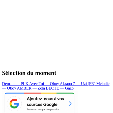
Sélection du moment
Demain — PLK
Avec Toi — Oboy
Akrapo 7 — Uzi (FR)
Mélodie
— Oboy
AMBER — Zola
BECTE — Gazo