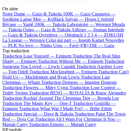
On aime
Notre Dame —
Gazo & Tiakola
100K —
Gazo
Casanova —
Soolking
Laisse Moi —
KeBlack
Saiyan —
Heuss L'enfoiré
Bécane —
Yamê
200K —
Tiakola
Laboratoire —
Werenoi
Meuda
—
Tiakola
Outro —
Gazo & Tiakola
Ailleurs —
Josman
Interlude
—
Gazo & Tiakola
Overdrive —
Ofenbach
1 2 3 4 —
ZOKUSH
La League —
Werenoi
Celui qui part —
Joseph Kamel
Nouvelles
—
PLK
No love —
Ninho
Urus —
Favé (FR)
DIE —
Gazo
Top traduction
Traduction Lose Yourself —
Eminem
Traduction The Real Slim
Shady —
Eminem
Traduction Without Me —
Eminem
Traduction
Someone You Loved —
Lewis Capaldi
Traduction Another Love
—
Tom Odell
Traduction Mockingbird —
Eminem
Traduction Can't
Hold Us —
Macklemore and Ryan Lewis
Traduction Last
Christmas —
Wham
Traduction Demons —
Imagine Dragons
Traduction Flowers —
Miley Cyrus
Traduction Lose Control —
Teddy Swims
Traduction BESO —
ROSALÍA & Rauw Alejandro
Traduction Rockin' Around The Christmas Tree —
Brenda Lee
Traduction The Magic Key —
One-T
Traduction Godzilla —
Eminem
Traduction What Was I Made For? —
Billie Eilish
Traduction Special —
Dave & Tiakola
Traduction Paint The Town
Red —
Doja Cat
Traduction All I Want For Christmas Is You —
Mariah Carey
Traduction Emorio —
Mariah Carey
HP mobile