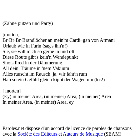
(Zähne putzen und Party)
[morten]
Br-Br-Br-Brandlöcher an mein'm Cardi–gan von Armani
Urlaub wie in Farin (sag's ihn'n!)
Sie, sie will mich so gerne in und oft
Diese Route gibt's kein'n Wendepunkt
Shots fired in der Dämmerung
All dein' Träume in 'nem Vakuum
Alles rauscht im Rausch, ja, wir fahr'n rum
Hab so ein Gefühl gleich kippt der Wagen um (los!)
[ morten]
(Ey) in meiner Area, (in meiner) Area, (in meiner) Area
In meiner Area, (in meiner) Area, ey
Paroles.net dispose d'un accord de licence de paroles de chansons
avec la
Société des Editeurs et Auteurs de Musique
(SEAM)