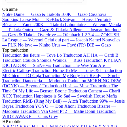
On aime
Notre Dame —
Gazo & Tiakola
100K —
Gazo
Casanova —
Soolking
Laisse Moi —
KeBlack
Saiyan —
Heuss L'enfoiré
Bécane —
Yamê
200K —
Tiakola
Laboratoire —
Werenoi
Meuda
—
Tiakola
Outro —
Gazo & Tiakola
Ailleurs —
Josman
Interlude
—
Gazo & Tiakola
Overdrive —
Ofenbach
1 2 3 4 —
ZOKUSH
La League —
Werenoi
Celui qui part —
Joseph Kamel
Nouvelles
—
PLK
No love —
Ninho
Urus —
Favé (FR)
DIE —
Gazo
Top traduction
Traduction des fleurs —
Tove Lo
Traduction AH HA —
Cardi B
Traduction Coulda Shoulda Woulda —
Russ
Traduction KYLIAN
DICTADOR —
SurNervis
Traduction The Way You Are —
Electric Callboy
Traduction Home To Me —
Tones & I
Traduction
Mi Chico —
DJ Goja
Traduction My Body Isn't Ready —
Sombr
Traduction Danceteria —
Madonna
Traduction MORNING DEW
(DONK) —
Beyoncé
Traduction Hush —
Muse
Traduction The
Time Of My Life —
Benson Boone
Traduction Camera —
Charli
XCX
Traduction Happiness is So Sad —
Swedish House Mafia
Traduction RMB (Ring My Bell) —
Aitch
Traduction 99% —
Jessie
Reyez
Traduction YOYO —
Don Xhoni
Traduction Bizarre —
Madonna
Traduction Van Cleef Pt 2 —
Malie Donn
Traduction
WIDE AWAKE —
Chris Grey
HP mobile
A
B
C
D
E
F
G
H
I
J
K
L
M
N
O
P
Q
R
S
T
U
V
W
X
Y
Z
0-9