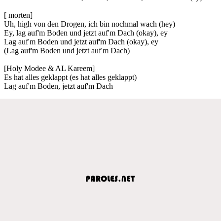
[ morten]
Uh, high von den Drogen, ich bin nochmal wach (hey)
Ey, lag auf'm Boden und jetzt auf'm Dach (okay), ey
Lag auf'm Boden und jetzt auf'm Dach (okay), ey
(Lag auf'm Boden und jetzt auf'm Dach)
[Holy Modee & AL Kareem]
Es hat alles geklappt (es hat alles geklappt)
Lag auf'm Boden, jetzt auf'm Dach