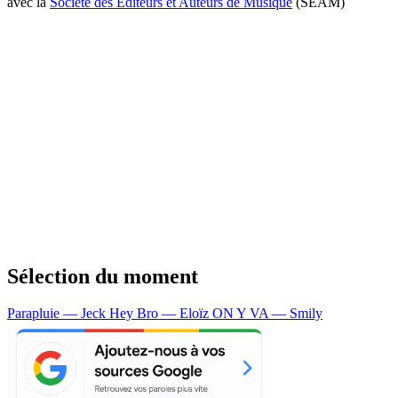
avec la
Société des Editeurs et Auteurs de Musique
(SEAM)
Sélection du moment
Parapluie — Jeck
Hey Bro — Eloïz
ON Y VA — Smily