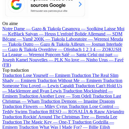
On aime
Notre Dame —
Gazo & Tiakola
Casanova —
Soolking
Laisse Moi
—
KeBlack
Saiyan —
Heuss L'enfoiré
Bolide Allemand —
SDM
Bécane —
Yamê
200K —
Tiakola
Laboratoire —
Werenoi
Meuda
—
Tiakola
Outro —
Gazo & Tiakola
Ailleurs —
Josman
Interlude
—
Gazo & Tiakola
Overdrive —
Ofenbach
1 2 3 4 —
ZOKUSH
La League —
Werenoi
Popcorn Salé —
Santa
Celui qui part —
Joseph Kamel
Nouvelles —
PLK
No love —
Ninho
Urus —
Favé
(FR)
Top traduction
Traduction Lose Yourself —
Eminem
Traduction The Real Slim
Shady —
Eminem
Traduction Without Me —
Eminem
Traduction
Someone You Loved —
Lewis Capaldi
Traduction Can't Hold Us
—
Macklemore and Ryan Lewis
Traduction Mockingbird —
Eminem
Traduction Another Love —
Tom Odell
Traduction Last
Christmas —
Wham
Traduction Demons —
Imagine Dragons
Traduction Flowers —
Miley Cyrus
Traduction Lose Control —
Teddy Swims
Traduction BESO —
ROSALÍA & Rauw Alejandro
Traduction Rockin' Around The Christmas Tree —
Brenda Lee
Traduction The Magic Key —
One-T
Traduction Godzilla —
Eminem
Traduction What Was I Made For? —
Billie Eilish