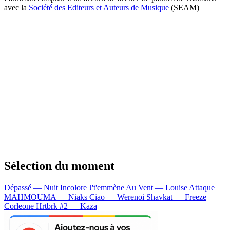
avec la
Société des Editeurs et Auteurs de Musique
(SEAM)
Sélection du moment
Dépassé — Nuit Incolore
J't'emmène Au Vent — Louise Attaque
MAHMOUMA — Niaks
Ciao — Werenoi
Shavkat — Freeze
Corleone
Hrtbrk #2 — Kaza