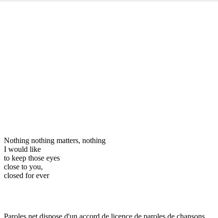
Nothing nothing matters, nothing
I would like
to keep those eyes
close to you,
closed for ever
Paroles.net dispose d'un accord de licence de paroles de chansons