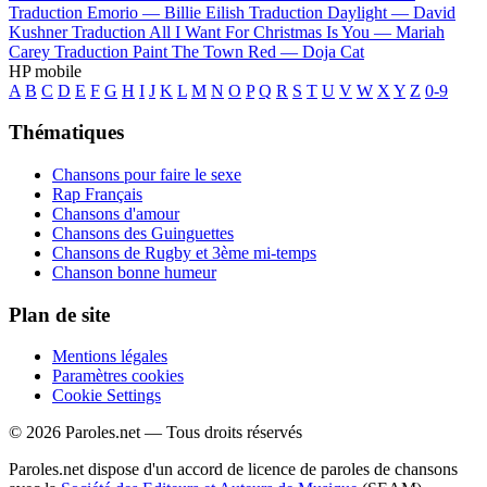
Traduction Emorio —
Billie Eilish
Traduction Daylight —
David
Kushner
Traduction All I Want For Christmas Is You —
Mariah
Carey
Traduction Paint The Town Red —
Doja Cat
HP mobile
A
B
C
D
E
F
G
H
I
J
K
L
M
N
O
P
Q
R
S
T
U
V
W
X
Y
Z
0-9
Thématiques
Chansons pour faire le sexe
Rap Français
Chansons d'amour
Chansons des Guinguettes
Chansons de Rugby et 3ème mi-temps
Chanson bonne humeur
Plan de site
Mentions légales
Paramètres cookies
Cookie Settings
© 2026 Paroles.net — Tous droits réservés
Paroles.net dispose d'un accord de licence de paroles de chansons