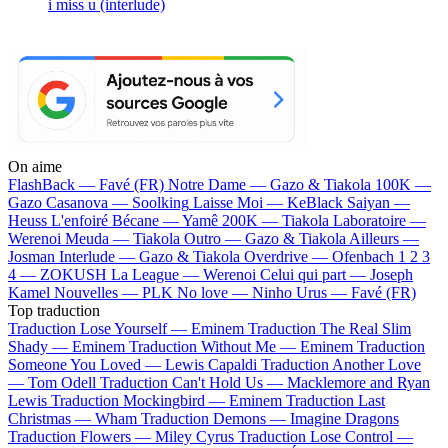
i miss u (interlude)
On aime
FlashBack —
Favé (FR)
Notre Dame —
Gazo & Tiakola
100K —
Gazo
Casanova —
Soolking
Laisse Moi —
KeBlack
Saiyan —
Heuss L'enfoiré
Bécane —
Yamê
200K —
Tiakola
Laboratoire —
Werenoi
Meuda —
Tiakola
Outro —
Gazo & Tiakola
Ailleurs —
Josman
Interlude —
Gazo & Tiakola
Overdrive —
Ofenbach
1 2 3
4 —
ZOKUSH
La League —
Werenoi
Celui qui part —
Joseph
Kamel
Nouvelles —
PLK
No love —
Ninho
Urus —
Favé (FR)
Top traduction
Traduction Lose Yourself —
Eminem
Traduction The Real Slim
Shady —
Eminem
Traduction Without Me —
Eminem
Traduction
Someone You Loved —
Lewis Capaldi
Traduction Another Love
—
Tom Odell
Traduction Can't Hold Us —
Macklemore and Ryan
Lewis
Traduction Mockingbird —
Eminem
Traduction Last
Christmas —
Wham
Traduction Demons —
Imagine Dragons
Traduction Flowers —
Miley Cyrus
Traduction Lose Control —