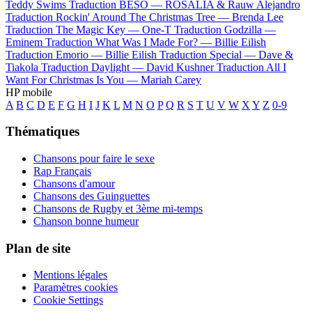
Teddy Swims
Traduction BESO —
ROSALÍA & Rauw Alejandro
Traduction Rockin' Around The Christmas Tree —
Brenda Lee
Traduction The Magic Key —
One-T
Traduction Godzilla —
Eminem
Traduction What Was I Made For? —
Billie Eilish
Traduction Emorio —
Billie Eilish
Traduction Special —
Dave &
Tiakola
Traduction Daylight —
David Kushner
Traduction All I
Want For Christmas Is You —
Mariah Carey
HP mobile
A
B
C
D
E
F
G
H
I
J
K
L
M
N
O
P
Q
R
S
T
U
V
W
X
Y
Z
0-9
Thématiques
Chansons pour faire le sexe
Rap Français
Chansons d'amour
Chansons des Guinguettes
Chansons de Rugby et 3ème mi-temps
Chanson bonne humeur
Plan de site
Mentions légales
Paramètres cookies
Cookie Settings