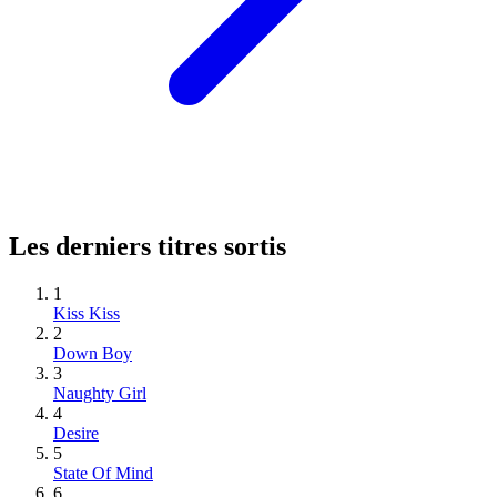
Les derniers titres sortis
1
Kiss Kiss
2
Down Boy
3
Naughty Girl
4
Desire
5
State Of Mind
6