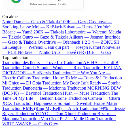
On aime
Notre Dame —
Gazo & Tiakola
100K —
Gazo
Casanova —
Soolking
Laisse Moi —
KeBlack
Saiyan —
Heuss L'enfoiré
Bécane —
Yamê
200K —
Tiakola
Laboratoire —
Werenoi
Meuda
—
Tiakola
Outro —
Gazo & Tiakola
Ailleurs —
Josman
Interlude
—
Gazo & Tiakola
Overdrive —
Ofenbach
1 2 3 4 —
ZOKUSH
La League —
Werenoi
Celui qui part —
Joseph Kamel
Nouvelles
—
PLK
No love —
Ninho
Urus —
Favé (FR)
DIE —
Gazo
Top traduction
Traduction des fleurs —
Tove Lo
Traduction AH HA —
Cardi B
Traduction Coulda Shoulda Woulda —
Russ
Traduction KYLIAN
DICTADOR —
SurNervis
Traduction The Way You Are —
Electric Callboy
Traduction Home To Me —
Tones & I
Traduction
Mi Chico —
DJ Goja
Traduction My Body Isn't Ready —
Sombr
Traduction Danceteria —
Madonna
Traduction MORNING DEW
(DONK) —
Beyoncé
Traduction Hush —
Muse
Traduction The
Time Of My Life —
Benson Boone
Traduction Camera —
Charli
XCX
Traduction Happiness is So Sad —
Swedish House Mafia
Traduction RMB (Ring My Bell) —
Aitch
Traduction 99% —
Jessie
Reyez
Traduction YOYO —
Don Xhoni
Traduction Bizarre —
Madonna
Traduction Van Cleef Pt 2 —
Malie Donn
Traduction
WIDE AWAKE —
Chris Grey