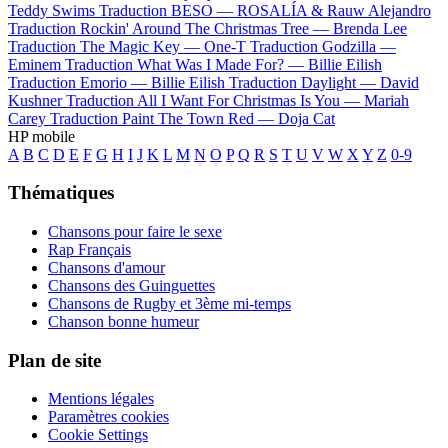
Teddy Swims
Traduction BESO —
ROSALÍA & Rauw Alejandro
Traduction Rockin' Around The Christmas Tree —
Brenda Lee
Traduction The Magic Key —
One-T
Traduction Godzilla —
Eminem
Traduction What Was I Made For? —
Billie Eilish
Traduction Emorio —
Billie Eilish
Traduction Daylight —
David
Kushner
Traduction All I Want For Christmas Is You —
Mariah
Carey
Traduction Paint The Town Red —
Doja Cat
HP mobile
A
B
C
D
E
F
G
H
I
J
K
L
M
N
O
P
Q
R
S
T
U
V
W
X
Y
Z
0-9
Thématiques
Chansons pour faire le sexe
Rap Français
Chansons d'amour
Chansons des Guinguettes
Chansons de Rugby et 3ème mi-temps
Chanson bonne humeur
Plan de site
Mentions légales
Paramètres cookies
Cookie Settings