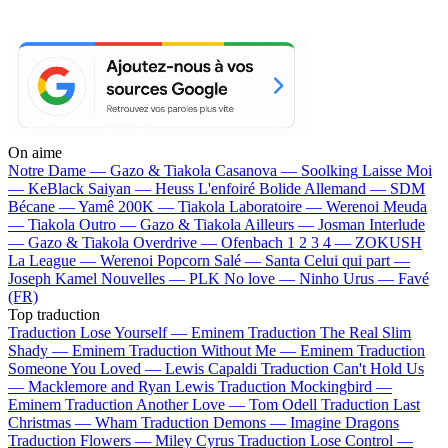
On aime
Notre Dame —
Gazo & Tiakola
Casanova —
Soolking
Laisse Moi
—
KeBlack
Saiyan —
Heuss L'enfoiré
Bolide Allemand —
SDM
Bécane —
Yamê
200K —
Tiakola
Laboratoire —
Werenoi
Meuda
—
Tiakola
Outro —
Gazo & Tiakola
Ailleurs —
Josman
Interlude
—
Gazo & Tiakola
Overdrive —
Ofenbach
1 2 3 4 —
ZOKUSH
La League —
Werenoi
Popcorn Salé —
Santa
Celui qui part —
Joseph Kamel
Nouvelles —
PLK
No love —
Ninho
Urus —
Favé
(FR)
Top traduction
Traduction Lose Yourself —
Eminem
Traduction The Real Slim
Shady —
Eminem
Traduction Without Me —
Eminem
Traduction
Someone You Loved —
Lewis Capaldi
Traduction Can't Hold Us
—
Macklemore and Ryan Lewis
Traduction Mockingbird —
Eminem
Traduction Another Love —
Tom Odell
Traduction Last
Christmas —
Wham
Traduction Demons —
Imagine Dragons
Traduction Flowers —
Miley Cyrus
Traduction Lose Control —