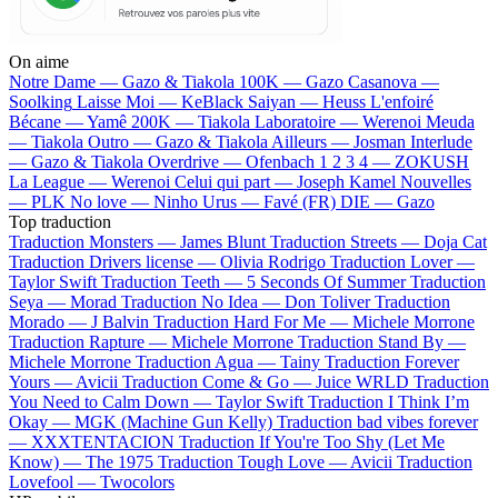
On aime
Notre Dame —
Gazo & Tiakola
100K —
Gazo
Casanova —
Soolking
Laisse Moi —
KeBlack
Saiyan —
Heuss L'enfoiré
Bécane —
Yamê
200K —
Tiakola
Laboratoire —
Werenoi
Meuda
—
Tiakola
Outro —
Gazo & Tiakola
Ailleurs —
Josman
Interlude
—
Gazo & Tiakola
Overdrive —
Ofenbach
1 2 3 4 —
ZOKUSH
La League —
Werenoi
Celui qui part —
Joseph Kamel
Nouvelles
—
PLK
No love —
Ninho
Urus —
Favé (FR)
DIE —
Gazo
Top traduction
Traduction Monsters —
James Blunt
Traduction Streets —
Doja Cat
Traduction Drivers license —
Olivia Rodrigo
Traduction Lover —
Taylor Swift
Traduction Teeth —
5 Seconds Of Summer
Traduction
Seya —
Morad
Traduction No Idea —
Don Toliver
Traduction
Morado —
J Balvin
Traduction Hard For Me —
Michele Morrone
Traduction Rapture —
Michele Morrone
Traduction Stand By —
Michele Morrone
Traduction Agua —
Tainy
Traduction Forever
Yours —
Avicii
Traduction Come & Go —
Juice WRLD
Traduction
You Need to Calm Down —
Taylor Swift
Traduction I Think I’m
Okay —
MGK (Machine Gun Kelly)
Traduction bad vibes forever
—
XXXTENTACION
Traduction If You're Too Shy (Let Me
Know) —
The 1975
Traduction Tough Love —
Avicii
Traduction
Lovefool —
Twocolors