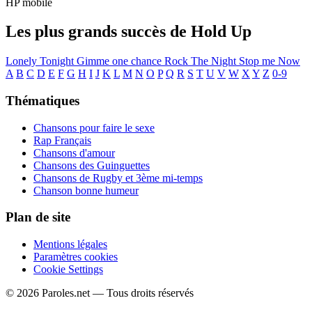
HP mobile
Les plus grands succès de Hold Up
Lonely Tonight
Gimme one chance
Rock The Night
Stop me Now
A
B
C
D
E
F
G
H
I
J
K
L
M
N
O
P
Q
R
S
T
U
V
W
X
Y
Z
0-9
Thématiques
Chansons pour faire le sexe
Rap Français
Chansons d'amour
Chansons des Guinguettes
Chansons de Rugby et 3ème mi-temps
Chanson bonne humeur
Plan de site
Mentions légales
Paramètres cookies
Cookie Settings
© 2026 Paroles.net — Tous droits réservés