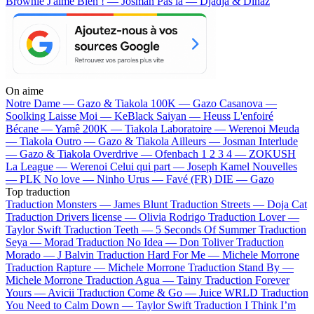
Brownie
J'aime Bien ! — Josman
Pas là — Djadja & Dinaz
On aime
Notre Dame —
Gazo & Tiakola
100K —
Gazo
Casanova —
Soolking
Laisse Moi —
KeBlack
Saiyan —
Heuss L'enfoiré
Bécane —
Yamê
200K —
Tiakola
Laboratoire —
Werenoi
Meuda
—
Tiakola
Outro —
Gazo & Tiakola
Ailleurs —
Josman
Interlude
—
Gazo & Tiakola
Overdrive —
Ofenbach
1 2 3 4 —
ZOKUSH
La League —
Werenoi
Celui qui part —
Joseph Kamel
Nouvelles
—
PLK
No love —
Ninho
Urus —
Favé (FR)
DIE —
Gazo
Top traduction
Traduction Monsters —
James Blunt
Traduction Streets —
Doja Cat
Traduction Drivers license —
Olivia Rodrigo
Traduction Lover —
Taylor Swift
Traduction Teeth —
5 Seconds Of Summer
Traduction
Seya —
Morad
Traduction No Idea —
Don Toliver
Traduction
Morado —
J Balvin
Traduction Hard For Me —
Michele Morrone
Traduction Rapture —
Michele Morrone
Traduction Stand By —
Michele Morrone
Traduction Agua —
Tainy
Traduction Forever
Yours —
Avicii
Traduction Come & Go —
Juice WRLD
Traduction
You Need to Calm Down —
Taylor Swift
Traduction I Think I’m