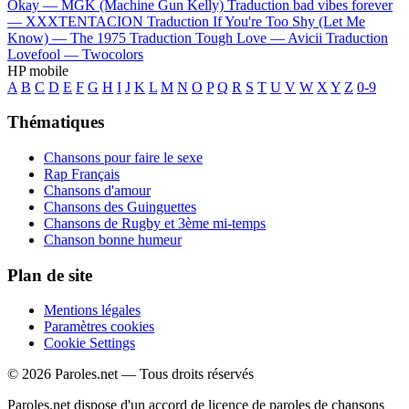
Okay —
MGK (Machine Gun Kelly)
Traduction bad vibes forever
—
XXXTENTACION
Traduction If You're Too Shy (Let Me
Know) —
The 1975
Traduction Tough Love —
Avicii
Traduction
Lovefool —
Twocolors
HP mobile
A
B
C
D
E
F
G
H
I
J
K
L
M
N
O
P
Q
R
S
T
U
V
W
X
Y
Z
0-9
Thématiques
Chansons pour faire le sexe
Rap Français
Chansons d'amour
Chansons des Guinguettes
Chansons de Rugby et 3ème mi-temps
Chanson bonne humeur
Plan de site
Mentions légales
Paramètres cookies
Cookie Settings
© 2026 Paroles.net — Tous droits réservés
Paroles.net dispose d'un accord de licence de paroles de chansons