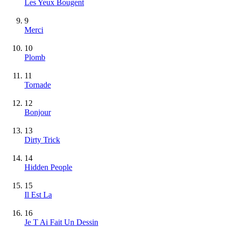
Les Yeux Bougent
9
Merci
10
Plomb
11
Tornade
12
Bonjour
13
Dirty Trick
14
Hidden People
15
Il Est La
16
Je T Ai Fait Un Dessin