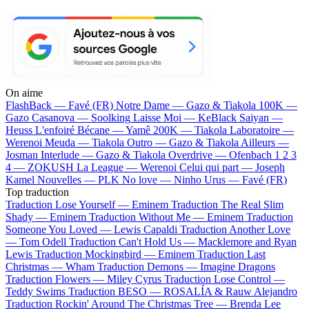
On aime
FlashBack —
Favé (FR)
Notre Dame —
Gazo & Tiakola
100K —
Gazo
Casanova —
Soolking
Laisse Moi —
KeBlack
Saiyan —
Heuss L'enfoiré
Bécane —
Yamê
200K —
Tiakola
Laboratoire —
Werenoi
Meuda —
Tiakola
Outro —
Gazo & Tiakola
Ailleurs —
Josman
Interlude —
Gazo & Tiakola
Overdrive —
Ofenbach
1 2 3
4 —
ZOKUSH
La League —
Werenoi
Celui qui part —
Joseph
Kamel
Nouvelles —
PLK
No love —
Ninho
Urus —
Favé (FR)
Top traduction
Traduction Lose Yourself —
Eminem
Traduction The Real Slim
Shady —
Eminem
Traduction Without Me —
Eminem
Traduction
Someone You Loved —
Lewis Capaldi
Traduction Another Love
—
Tom Odell
Traduction Can't Hold Us —
Macklemore and Ryan
Lewis
Traduction Mockingbird —
Eminem
Traduction Last
Christmas —
Wham
Traduction Demons —
Imagine Dragons
Traduction Flowers —
Miley Cyrus
Traduction Lose Control —
Teddy Swims
Traduction BESO —
ROSALÍA & Rauw Alejandro
Traduction Rockin' Around The Christmas Tree —
Brenda Lee