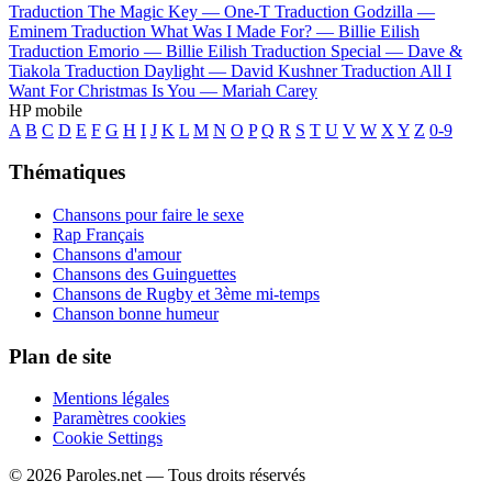
Traduction The Magic Key —
One-T
Traduction Godzilla —
Eminem
Traduction What Was I Made For? —
Billie Eilish
Traduction Emorio —
Billie Eilish
Traduction Special —
Dave &
Tiakola
Traduction Daylight —
David Kushner
Traduction All I
Want For Christmas Is You —
Mariah Carey
HP mobile
A
B
C
D
E
F
G
H
I
J
K
L
M
N
O
P
Q
R
S
T
U
V
W
X
Y
Z
0-9
Thématiques
Chansons pour faire le sexe
Rap Français
Chansons d'amour
Chansons des Guinguettes
Chansons de Rugby et 3ème mi-temps
Chanson bonne humeur
Plan de site
Mentions légales
Paramètres cookies
Cookie Settings
© 2026 Paroles.net — Tous droits réservés