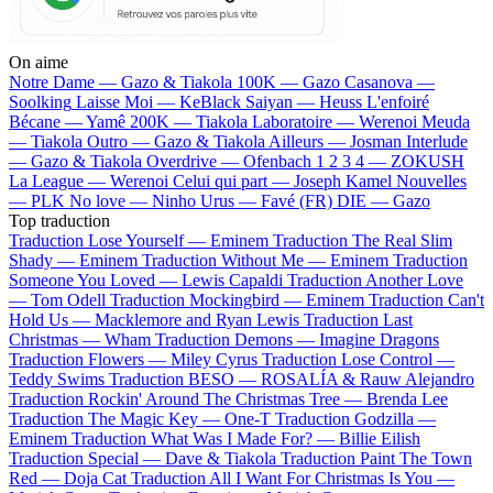
On aime
Notre Dame —
Gazo & Tiakola
100K —
Gazo
Casanova —
Soolking
Laisse Moi —
KeBlack
Saiyan —
Heuss L'enfoiré
Bécane —
Yamê
200K —
Tiakola
Laboratoire —
Werenoi
Meuda
—
Tiakola
Outro —
Gazo & Tiakola
Ailleurs —
Josman
Interlude
—
Gazo & Tiakola
Overdrive —
Ofenbach
1 2 3 4 —
ZOKUSH
La League —
Werenoi
Celui qui part —
Joseph Kamel
Nouvelles
—
PLK
No love —
Ninho
Urus —
Favé (FR)
DIE —
Gazo
Top traduction
Traduction Lose Yourself —
Eminem
Traduction The Real Slim
Shady —
Eminem
Traduction Without Me —
Eminem
Traduction
Someone You Loved —
Lewis Capaldi
Traduction Another Love
—
Tom Odell
Traduction Mockingbird —
Eminem
Traduction Can't
Hold Us —
Macklemore and Ryan Lewis
Traduction Last
Christmas —
Wham
Traduction Demons —
Imagine Dragons
Traduction Flowers —
Miley Cyrus
Traduction Lose Control —
Teddy Swims
Traduction BESO —
ROSALÍA & Rauw Alejandro
Traduction Rockin' Around The Christmas Tree —
Brenda Lee
Traduction The Magic Key —
One-T
Traduction Godzilla —
Eminem
Traduction What Was I Made For? —
Billie Eilish
Traduction Special —
Dave & Tiakola
Traduction Paint The Town
Red —
Doja Cat
Traduction All I Want For Christmas Is You —