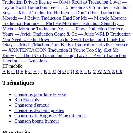
Traduction Drivers license —
Olivia Rodrigo
Traduction Lover —
Taylor Swift
Traduction Teeth —
5 Seconds Of Summer
Traduction
Seya —
Morad
Traduction No Idea —
Don Toliver
Traduction
Morado —
J Balvin
Traduction Hard For Me —
Michele Morrone
Traduction Rapture —
Michele Morrone
Traduction Stand By —
Michele Morrone
Traduction Agua —
Tainy
Traduction Forever
Yours —
Avicii
Traduction Come & Go —
Juice WRLD
Traduction
You Need to Calm Down —
Taylor Swift
Traduction I Think I’m
Okay —
MGK (Machine Gun Kelly)
Traduction bad vibes forever
—
XXXTENTACION
Traduction If You're Too Shy (Let Me
Know) —
The 1975
Traduction Tough Love —
Avicii
Traduction
Lovefool —
Twocolors
HP mobile
A
B
C
D
E
F
G
H
I
J
K
L
M
N
O
P
Q
R
S
T
U
V
W
X
Y
Z
0-9
Thématiques
Chansons pour faire le sexe
Rap Français
Chansons d'amour
Chansons des Guinguettes
Chansons de Rugby et 3ème mi-temps
Chanson bonne humeur
Plan de site