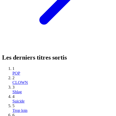
Les derniers titres sortis
1
POP
2
CLOWN
3
Shlag
4
Suicide
5
Trop loin
6