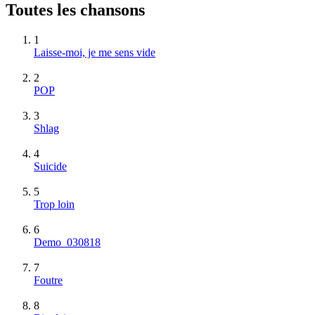
Toutes les chansons
1
Laisse-moi, je me sens vide
2
POP
3
Shlag
4
Suicide
5
Trop loin
6
Demo_030818
7
Foutre
8