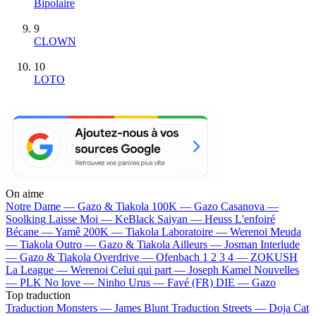
Bipolaire
9
CLOWN
10
LOTO
On aime
Notre Dame —
Gazo & Tiakola
100K —
Gazo
Casanova —
Soolking
Laisse Moi —
KeBlack
Saiyan —
Heuss L'enfoiré
Bécane —
Yamê
200K —
Tiakola
Laboratoire —
Werenoi
Meuda
—
Tiakola
Outro —
Gazo & Tiakola
Ailleurs —
Josman
Interlude
—
Gazo & Tiakola
Overdrive —
Ofenbach
1 2 3 4 —
ZOKUSH
La League —
Werenoi
Celui qui part —
Joseph Kamel
Nouvelles
—
PLK
No love —
Ninho
Urus —
Favé (FR)
DIE —
Gazo
Top traduction
Traduction Monsters —
James Blunt
Traduction Streets —
Doja Cat