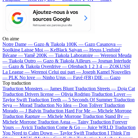
On aime
Notre Dame —
Gazo & Tiakola
100K —
Gazo
Casanova —
Soolking
Laisse Moi —
KeBlack
Saiyan —
Heuss L'enfoiré
Bécane —
Yamê
200K —
Tiakola
Laboratoire —
Werenoi
Meuda
—
Tiakola
Outro —
Gazo & Tiakola
Ailleurs —
Josman
Interlude
—
Gazo & Tiakola
Overdrive —
Ofenbach
1 2 3 4 —
ZOKUSH
La League —
Werenoi
Celui qui part —
Joseph Kamel
Nouvelles
—
PLK
No love —
Ninho
Urus —
Favé (FR)
DIE —
Gazo
Top traduction
Traduction Monsters —
James Blunt
Traduction Streets —
Doja Cat
Traduction Drivers license —
Olivia Rodrigo
Traduction Lover —
Taylor Swift
Traduction Teeth —
5 Seconds Of Summer
Traduction
Seya —
Morad
Traduction No Idea —
Don Toliver
Traduction
Morado —
J Balvin
Traduction Hard For Me —
Michele Morrone
Traduction Rapture —
Michele Morrone
Traduction Stand By —
Michele Morrone
Traduction Agua —
Tainy
Traduction Forever
Yours —
Avicii
Traduction Come & Go —
Juice WRLD
Traduction
You Need to Calm Down —
Taylor Swift
Traduction I Think I’m