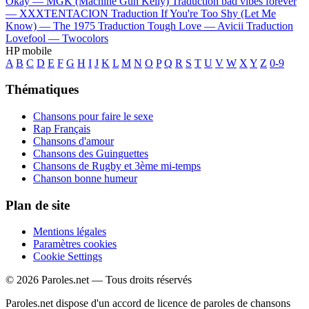
Okay —
MGK (Machine Gun Kelly)
Traduction bad vibes forever
—
XXXTENTACION
Traduction If You're Too Shy (Let Me
Know) —
The 1975
Traduction Tough Love —
Avicii
Traduction
Lovefool —
Twocolors
HP mobile
A
B
C
D
E
F
G
H
I
J
K
L
M
N
O
P
Q
R
S
T
U
V
W
X
Y
Z
0-9
Thématiques
Chansons pour faire le sexe
Rap Français
Chansons d'amour
Chansons des Guinguettes
Chansons de Rugby et 3ème mi-temps
Chanson bonne humeur
Plan de site
Mentions légales
Paramètres cookies
Cookie Settings
© 2026 Paroles.net — Tous droits réservés
Paroles.net dispose d'un accord de licence de paroles de chansons